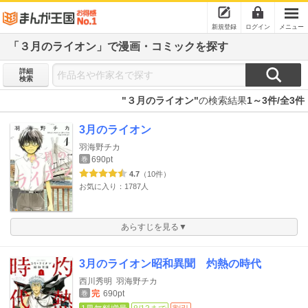
新規登録
ログイン
メニュー
「３月のライオン」で漫画・コミックを探す
詳細
検索
"３月のライオン"
の検索結果
1～3件/全3件
3月のライオン
羽海野チカ
690pt
巻
4.7
（10件）
お気に入り：1787人
あらすじを見る▼
3月のライオン昭和異聞 灼熱の時代
西川秀明
羽海野チカ
完
690pt
巻