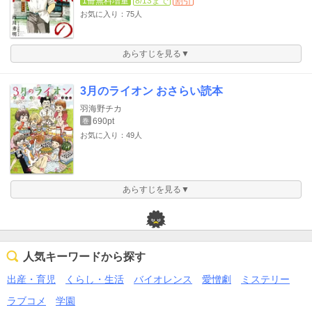
1冊無料増量
8/13まで
割引
お気に入り：75人
あらすじを見る▼
3月のライオン おさらい読本
羽海野チカ
690pt
巻
お気に入り：49人
あらすじを見る▼
人気キーワードから探す
出産・育児
くらし・生活
バイオレンス
愛憎劇
ミステリー
ラブコメ
学園