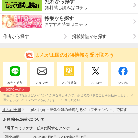
無料から探す
無料試し読みはコチラ
特集から探す
おすすめ特集はコチラ
作者から探す
掲載雑誌から探す
まんが王国のお得情報を受け取ろう
友だち追加
メルマガ
アプリ通知
フォロー
いいね
限定クーポン
※通知する情報およびタイミングが異なりますので、併せて受け取ることをお勧めします。 ※
通知をしないキャンペーンもあります。ご了承ください。
まんが王国
「雇われ婚 ～没落令嬢の華麗なるジョブチェンジ～」で探す
お得感No.1表記について
「電子コミックサービスに関するアンケート」
調査期間
2026年3月6日～2026年3月18日