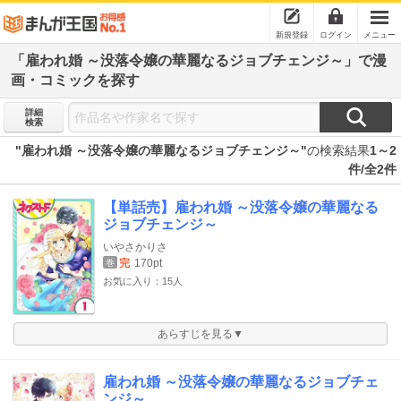
新規登録
ログイン
メニュー
「雇われ婚 ～没落令嬢の華麗なるジョブチェンジ～」で漫
画・コミックを探す
詳細
検索
"雇われ婚 ～没落令嬢の華麗なるジョブチェンジ～"
の検索結果
1～2
件/全2件
【単話売】雇われ婚 ～没落令嬢の華麗なる
ジョブチェンジ～
いやさかりさ
完
170pt
巻
お気に入り：15人
あらすじを見る▼
雇われ婚 ～没落令嬢の華麗なるジョブチェ
ンジ～