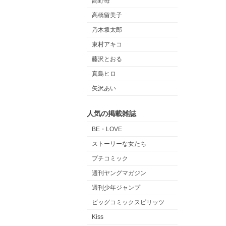
高野苺
高橋留美子
乃木坂太郎
東村アキコ
藤沢とおる
真島ヒロ
矢沢あい
人気の掲載雑誌
BE・LOVE
ストーリーな女たち
プチコミック
週刊ヤングマガジン
週刊少年ジャンプ
ビッグコミックスピリッツ
Kiss