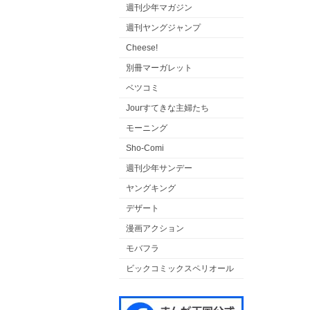
週刊少年マガジン
週刊ヤングジャンプ
Cheese!
別冊マーガレット
ベツコミ
Jourすてきな主婦たち
モーニング
Sho-Comi
週刊少年サンデー
ヤングキング
デザート
漫画アクション
モバフラ
ビックコミックスペリオール