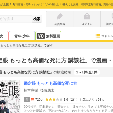
が王国！
無料漫画・電子コミックが10,000冊以上！1冊丸ごと無料、期間限定無料漫画、完結作
ログイン
会員登録
初め
少女
青年/少年
無料漫画
ジャン
 もっとも高価な死に方 講談社」で探す
定眼 もっとも高価な死に方 講談社」で漫画
眼 もっとも高価な死に方 講談社」
の検索結果
1～1件/全1件
鑑定眼 もっとも高価な死に方
楠本寛樹
後藤悠太
巻
完
720pt
3.0
（2件）
お気に入り：98人
20代後半、犯罪歴ナシ、貯金ナシ、彼女ナシ、生きてる実感ナシ
けつけた豪邸で、“汚れたカネ”と、それを持ち去ろうとする男に