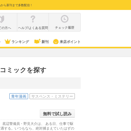
品から新刊まで多数配信！
チェック履歴
ての方へ
ヘルプ/よくある質問
ル
ランキング
新刊
来店ポイント
・コミックを探す
青年漫画
サスペンス・ミステリー
無料で試し読み
。底辺警備員・野見大介は、 ある日、仕事で駆
遭遇する。いつもなら、絶対捕まえていたはずの