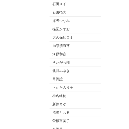
石田スイ
石田拓実
海野つなみ
楳図かずお
大久保ヒロミ
御茶漬海苔
河原和音
きたがわ翔
北川みゆき
草野誼
さかたのり子
椎名軽穂
新條まゆ
清野とおる
曽根富美子