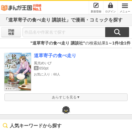
新規登録
ログイン
メニュー
「道草寄子の食べ走り 講談社」で漫画・コミックを探す
詳細
検索
"道草寄子の食べ走り 講談社"
の検索結果
1～1件/全1件
道草寄子の食べ走り
風光めいび
650pt
巻
お気に入り：60人
あらすじを見る▼
人気キーワードから探す