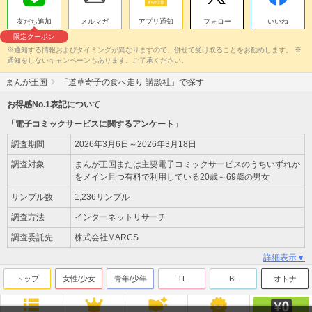
友だち追加
メルマガ
アプリ通知
フォロー
いいね
限定クーポン
※通知する情報およびタイミングが異なりますので、併せて受け取ることをお勧めします。 ※
通知をしないキャンペーンもあります。ご了承ください。
まんが王国
「道草寄子の食べ走り 講談社」で探す
お得感No.1表記について
「電子コミックサービスに関するアンケート」
調査期間
2026年3月6日～2026年3月18日
調査対象
まんが王国または主要電子コミックサービスのうちいずれか
をメイン且つ有料で利用している20歳～69歳の男女
サンプル数
1,236サンプル
調査方法
インターネットリサーチ
調査委託先
株式会社MARCS
詳細表示▼
トップ
女性/少女
青年/少年
TL
BL
オトナ