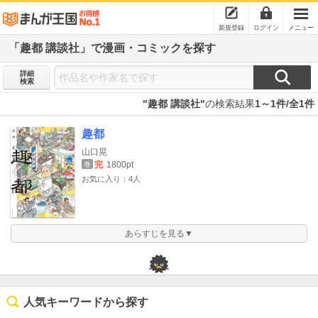
新規登録
ログイン
メニュー
「趣都 講談社」で漫画・コミックを探す
詳細
検索
"趣都 講談社"
の検索結果
1～1件/全1件
趣都
山口晃
完
1800pt
巻
お気に入り：4人
あらすじを見る▼
人気キーワードから探す