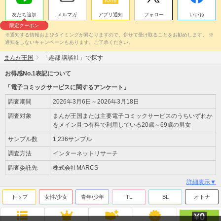
友だち追加
メルマガ
アプリ通知
フォロー
いいね
限定クーポン
※通知する情報およびタイミングが異なりますので、併せて受け取ることをお勧めします。 ※
通知をしないキャンペーンもあります。ご了承ください。
まんが王国
「趣都 講談社」で探す
お得感No.1表記について
「電子コミックサービスに関するアンケート」
調査期間
2026年3月6日～2026年3月18日
調査対象
まんが王国または主要電子コミックサービスのうちいずれか
をメイン且つ有料で利用している20歳～69歳の男女
サンプル数
1,236サンプル
調査方法
インターネットリサーチ
調査委託先
株式会社MARCS
詳細表示▼
トップ
女性/少女
青年/少年
TL
BL
オトナ