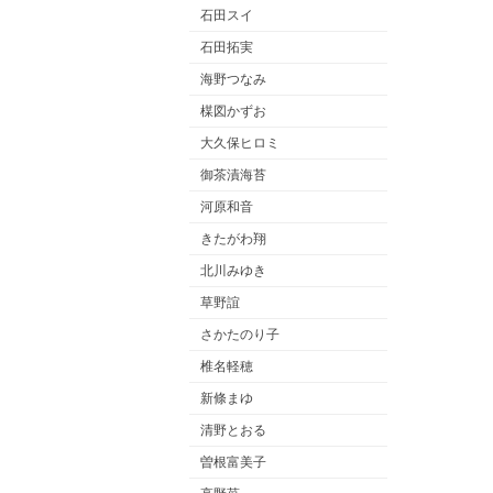
石田スイ
石田拓実
海野つなみ
楳図かずお
大久保ヒロミ
御茶漬海苔
河原和音
きたがわ翔
北川みゆき
草野誼
さかたのり子
椎名軽穂
新條まゆ
清野とおる
曽根富美子