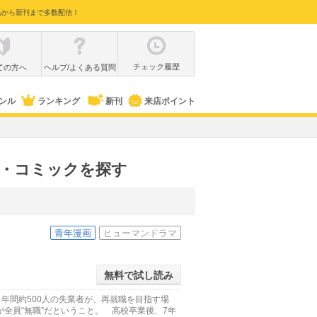
品から新刊まで多数配信！
チェック履歴
ての方へ
ヘルプ/よくある質問
ンル
ランキング
新刊
来店ポイント
画・コミックを探す
青年漫画
ヒューマンドラマ
無料で試し読み
年間約500人の失業者が、再就職を目指す場
全員“無職”だということ。 高校卒業後、7年