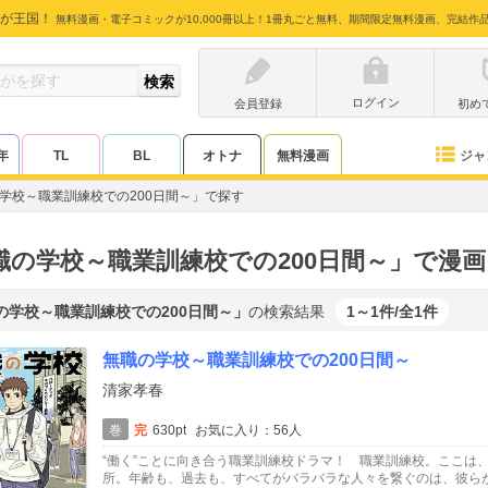
が王国！
無料漫画・電子コミックが10,000冊以上！1冊丸ごと無料、期間限定無料漫画、完結作
ログイン
会員登録
初め
ジャ
年
TL
BL
オトナ
無料漫画
学校～職業訓練校での200日間～」で探す
職の学校～職業訓練校での200日間～」で漫
の学校～職業訓練校での200日間～」
の検索結果
1～1件/全1件
無職の学校～職業訓練校での200日間～
清家孝春
巻
完
630pt
お気に入り：56人
“働く”ことに向き合う職業訓練校ドラマ！ 職業訓練校。ここは、
所。年齢も、過去も、すべてがバラバラな人々を繋ぐのは、彼らが