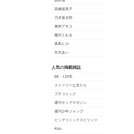
高野苺
高橋留美子
乃木坂太郎
東村アキコ
藤沢とおる
真島ヒロ
矢沢あい
人気の掲載雑誌
BE・LOVE
ストーリーな女たち
プチコミック
週刊ヤングマガジン
週刊少年ジャンプ
ビッグコミックスピリッツ
Kiss