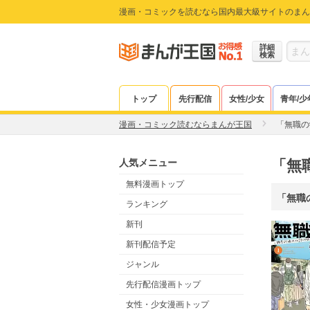
漫画・コミックを読むなら国内最大級サイトのまん
詳細
検索
トップ
先行配信
女性/少女
青年/少
漫画・コミック読むならまんが王国
「無職の
人気メニュー
「無
無料漫画トップ
「無職
ランキング
新刊
新刊配信予定
ジャンル
先行配信漫画トップ
女性・少女漫画トップ