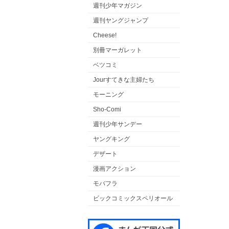
週刊少年マガジン
週刊ヤングジャンプ
Cheese!
別冊マーガレット
ベツコミ
Jourすてきな主婦たち
モーニング
Sho-Comi
週刊少年サンデー
ヤングキング
デザート
漫画アクション
モバフラ
ビックコミックスペリオール