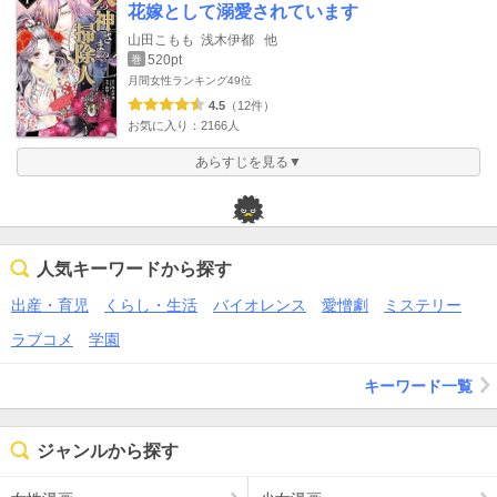
花嫁として溺愛されています
山田こもも
浅木伊都
他
520pt
巻
月間女性ランキング
49位
4.5
（12件）
お気に入り：2166人
あらすじを見る▼
人気キーワードから探す
出産・育児
くらし・生活
バイオレンス
愛憎劇
ミステリー
ラブコメ
学園
キーワード一覧
ジャンルから探す