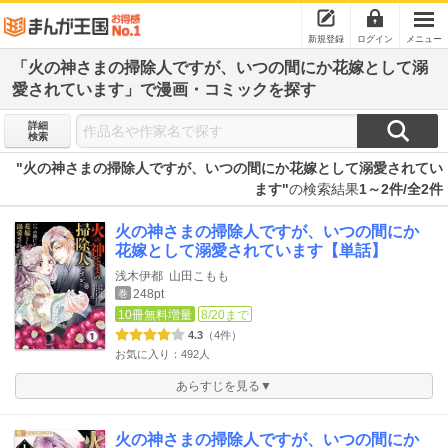
新規登録
ログイン
メニュー
「火の神さまの掃除人ですが、いつの間にか花嫁として溺
愛されています」で漫画・コミックを探す
詳細
検索
"火の神さまの掃除人ですが、いつの間にか花嫁として溺愛されてい
ます"
の検索結果
1～2件/全2件
火の神さまの掃除人ですが、いつの間にか
花嫁として溺愛されています【単話】
浅木伊都
山田こもも
248pt
巻
10冊無料増量
8/20まで
4.3
（4件）
お気に入り：492人
あらすじを見る▼
火の神さまの掃除人ですが、いつの間にか