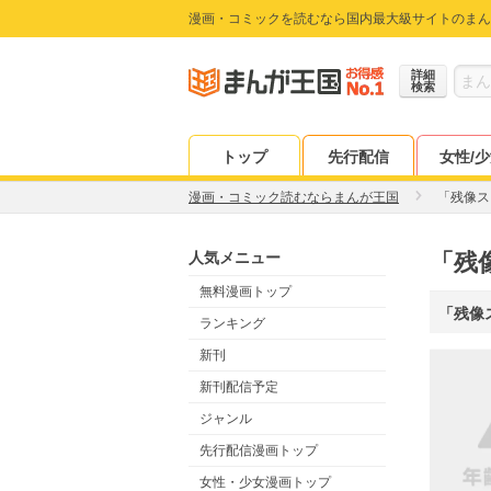
漫画・コミックを読むなら国内最大級サイトのまん
詳細
検索
トップ
先行配信
女性/
漫画・コミック読むならまんが王国
「残像ス
人気メニュー
「残
無料漫画トップ
「残像
ランキング
新刊
新刊配信予定
ジャンル
先行配信漫画トップ
女性・少女漫画トップ