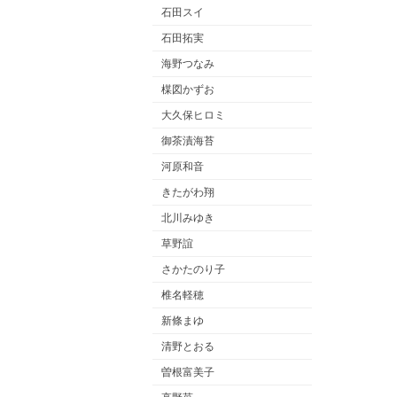
石田スイ
石田拓実
海野つなみ
楳図かずお
大久保ヒロミ
御茶漬海苔
河原和音
きたがわ翔
北川みゆき
草野誼
さかたのり子
椎名軽穂
新條まゆ
清野とおる
曽根富美子