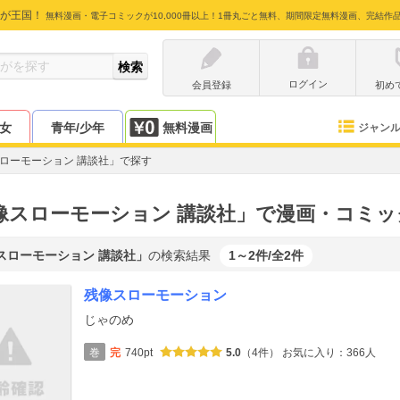
が王国！
無料漫画・電子コミックが10,000冊以上！1冊丸ごと無料、期間限定無料漫画、完結作
ログイン
会員登録
初め
少女
青年/少年
無料漫画
ジャン
ローモーション 講談社」で探す
像スローモーション 講談社」で漫画・コミッ
スローモーション 講談社」
の検索結果
1～2件/全2件
残像スローモーション
じゃのめ
巻
完
740pt
5.0
（4件）
お気に入り：366人