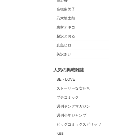
高野苺
高橋留美子
乃木坂太郎
東村アキコ
藤沢とおる
真島ヒロ
矢沢あい
人気の掲載雑誌
BE・LOVE
ストーリーな女たち
プチコミック
週刊ヤングマガジン
週刊少年ジャンプ
ビッグコミックスピリッツ
Kiss