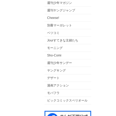
週刊少年マガジン
週刊ヤングジャンプ
Cheese!
別冊マーガレット
ベツコミ
Jourすてきな主婦たち
モーニング
Sho-Comi
週刊少年サンデー
ヤングキング
デザート
漫画アクション
モバフラ
ビックコミックスペリオール