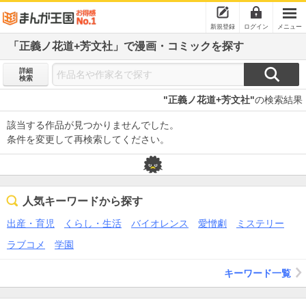
新規登録
ログイン
メニュー
「正義ノ花道+芳文社」で漫画・コミックを探す
詳細
検索
"正義ノ花道+芳文社"
の検索結果
該当する作品が見つかりませんでした。
条件を変更して再検索してください。
人気キーワードから探す
出産・育児
くらし・生活
バイオレンス
愛憎劇
ミステリー
ラブコメ
学園
キーワード一覧