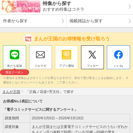
特集から探す
おすすめ特集はコチラ
作者から探す
掲載雑誌から探す
まんが王国のお得情報を受け取ろう
友だち追加
メルマガ
アプリ通知
フォロー
いいね
限定クーポン
※通知する情報およびタイミングが異なりますので、併せて受け取ることをお勧めします。 ※
通知をしないキャンペーンもあります。ご了承ください。
まんが王国
「正義ノ花道+芳文社」で探す
お得感No.1表記について
「電子コミックサービスに関するアンケート」
調査期間
2026年3月6日～2026年3月18日
調査対象
まんが王国または主要電子コミックサービスのうちいずれか
をメイン且つ有料で利用している20歳～69歳の男女