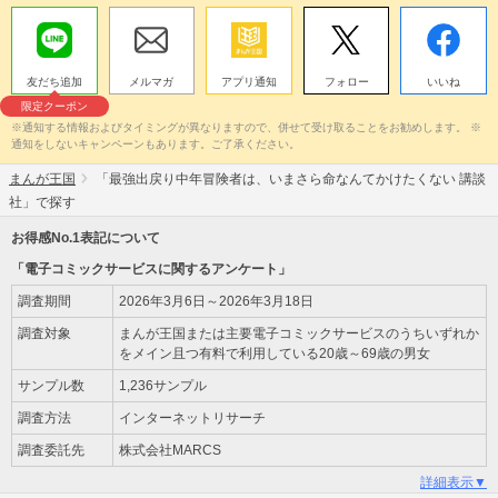
友だち追加
メルマガ
アプリ通知
フォロー
いいね
限定クーポン
※通知する情報およびタイミングが異なりますので、併せて受け取ることをお勧めします。 ※
通知をしないキャンペーンもあります。ご了承ください。
まんが王国
「最強出戻り中年冒険者は、いまさら命なんてかけたくない 講談
社」で探す
お得感No.1表記について
「電子コミックサービスに関するアンケート」
調査期間
2026年3月6日～2026年3月18日
調査対象
まんが王国または主要電子コミックサービスのうちいずれか
をメイン且つ有料で利用している20歳～69歳の男女
サンプル数
1,236サンプル
調査方法
インターネットリサーチ
調査委託先
株式会社MARCS
詳細表示▼