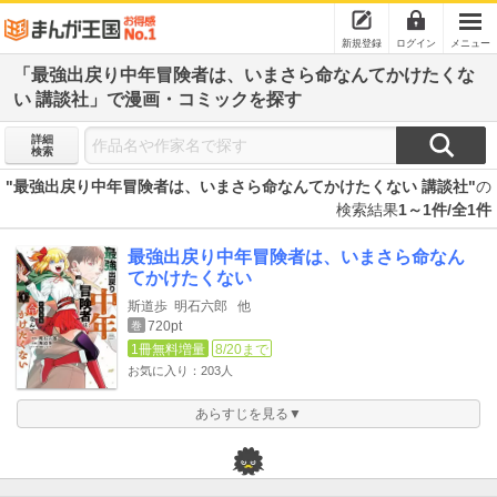
新規登録
ログイン
メニュー
「最強出戻り中年冒険者は、いまさら命なんてかけたくな
い 講談社」で漫画・コミックを探す
詳細
検索
"最強出戻り中年冒険者は、いまさら命なんてかけたくない 講談社"
の
検索結果
1～1件/全1件
最強出戻り中年冒険者は、いまさら命なん
てかけたくない
斯道歩
明石六郎
他
720pt
巻
1冊無料増量
8/20まで
お気に入り：203人
あらすじを見る▼