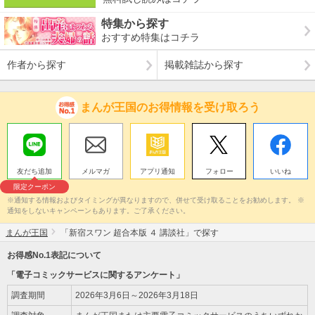
特集から探す
おすすめ特集はコチラ
作者から探す
掲載雑誌から探す
まんが王国のお得情報を受け取ろう
友だち追加
メルマガ
アプリ通知
フォロー
いいね
限定クーポン
※通知する情報およびタイミングが異なりますので、併せて受け取ることをお勧めします。 ※
通知をしないキャンペーンもあります。ご了承ください。
まんが王国
「新宿スワン 超合本版 ４ 講談社」で探す
お得感No.1表記について
「電子コミックサービスに関するアンケート」
調査期間
2026年3月6日～2026年3月18日