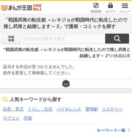
新規登録
ログイン
メニュー
「戦国武将の転生姫 ～レキジョが戦国時代に転生したので
推し武将と結婚します～ 2」で漫画・コミックを探す
詳細
検索
"戦国武将の転生姫 ～レキジョが戦国時代に転生したので推し武将と
結婚します～ 2"
の検索結果
該当する作品が見つかりませんでした。
条件を変更して再検索してください。
人気キーワードから探す
出産・育児
くらし・生活
バイオレンス
愛憎劇
ミステリー
ラブコメ
学園
キーワード一覧