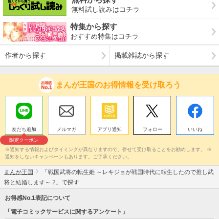
無料試し読みはコチラ
特集から探す
おすすめ特集はコチラ
作者から探す
掲載雑誌から探す
まんが王国のお得情報を受け取ろう
友だち追加
メルマガ
アプリ通知
フォロー
いいね
限定クーポン
※通知する情報およびタイミングが異なりますので、併せて受け取ることをお勧めします。 ※
通知をしないキャンペーンもあります。ご了承ください。
まんが王国
「戦国武将の転生姫 ～レキジョが戦国時代に転生したので推し武
将と結婚します～ 2」で探す
お得感No.1表記について
「電子コミックサービスに関するアンケート」