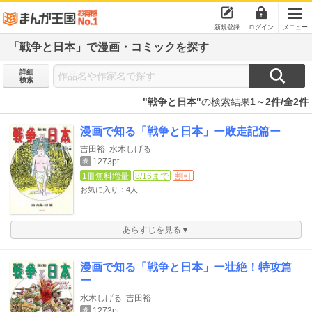
新規登録
ログイン
メニュー
「戦争と日本」で漫画・コミックを探す
詳細
検索
"戦争と日本"
の検索結果
1～2件/全2件
漫画で知る「戦争と日本」ー敗走記篇ー
吉田裕
水木しげる
1273pt
巻
1冊無料増量
8/16まで
割引
お気に入り：4人
あらすじを見る▼
漫画で知る「戦争と日本」ー壮絶！特攻篇
ー
水木しげる
吉田裕
1273pt
巻