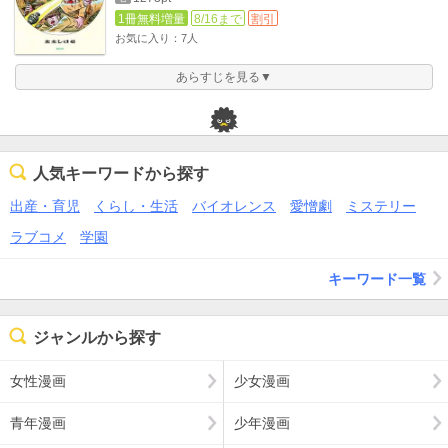
1冊無料増量
8/16まで
割引
お気に入り：7人
あらすじを見る▼
人気キーワードから探す
出産・育児
くらし・生活
バイオレンス
愛憎劇
ミステリー
ラブコメ
学園
キーワード一覧
ジャンルから探す
女性漫画
少女漫画
青年漫画
少年漫画