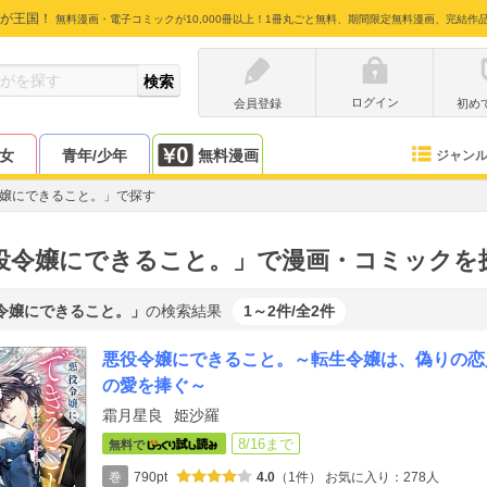
が王国！
無料漫画・電子コミックが10,000冊以上！1冊丸ごと無料、期間限定無料漫画、完結作
ログイン
会員登録
初め
少女
青年/少年
無料漫画
ジャン
嬢にできること。」で探す
役令嬢にできること。」で漫画・コミックを
令嬢にできること。」
の検索結果
1～2件/全2件
悪役令嬢にできること。～転生令嬢は、偽りの恋
の愛を捧ぐ～
霜月星良
姫沙羅
8/16まで
無料で
巻
790pt
4.0
（1件）
お気に入り：278人