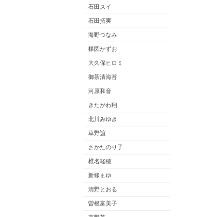
石田スイ
石田拓実
海野つなみ
楳図かずお
大久保ヒロミ
御茶漬海苔
河原和音
きたがわ翔
北川みゆき
草野誼
さかたのり子
椎名軽穂
新條まゆ
清野とおる
曽根富美子