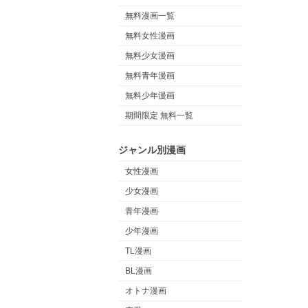
無料漫画一覧
無料女性漫画
無料少女漫画
無料青年漫画
無料少年漫画
期間限定 無料一覧
ジャンル別漫画
女性漫画
少女漫画
青年漫画
少年漫画
TL漫画
BL漫画
オトナ漫画