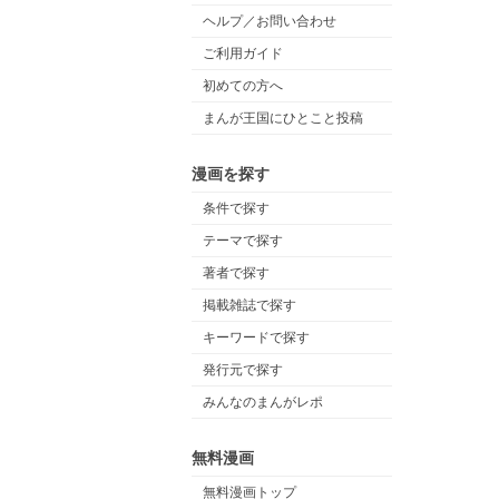
ヘルプ／お問い合わせ
ご利用ガイド
初めての方へ
まんが王国にひとこと投稿
漫画を探す
条件で探す
テーマで探す
著者で探す
掲載雑誌で探す
キーワードで探す
発行元で探す
みんなのまんがレポ
無料漫画
無料漫画トップ