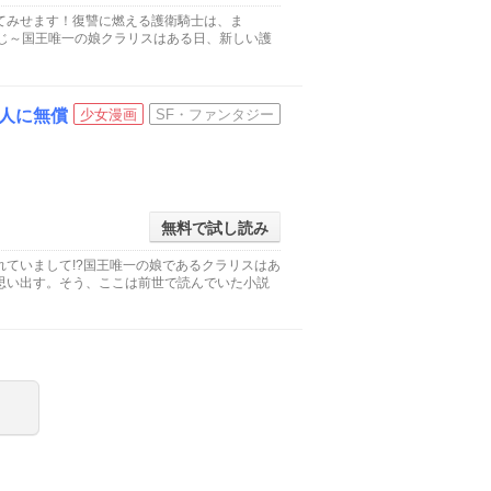
てみせます！復讐に燃える護衛騎士は、ま
すじ～国王唯一の娘クラリスはある日、新しい護
人に無償
少女漫画
SF・ファンタジー
無料で試し読み
ていまして!?国王唯一の娘であるクラリスはあ
思い出す。そう、ここは前世で読んでいた小説