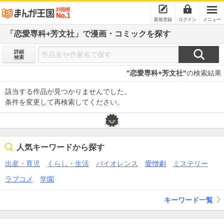
新規登録
ログイン
メニュー
「恋愛専科+芳文社」で漫画・コミックを探す
詳細
検索
"恋愛専科+芳文社"
の検索結果
該当する作品が見つかりませんでした。
条件を変更して再検索してください。
人気キーワードから探す
出産・育児
くらし・生活
バイオレンス
愛憎劇
ミステリー
ラブコメ
学園
キーワード一覧