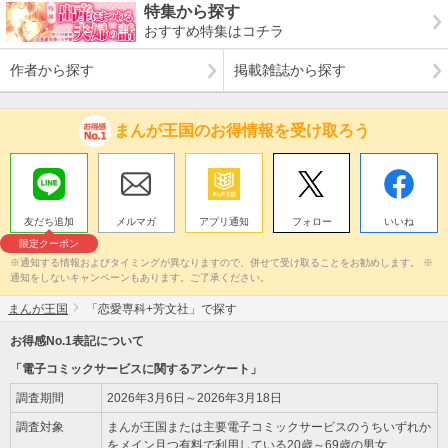
特集から探す
おすすめ特集はコチラ
作者から探す
掲載雑誌から探す
まんが王国のお得情報を受け取ろう
友だち追加
メルマガ
アプリ通知
フォロー
いいね
限定クーポン
※通知する情報およびタイミングが異なりますので、併せて受け取ることをお勧めします。 ※
通知をしないキャンペーンもあります。ご了承ください。
まんが王国
「恋愛専科+芳文社」で探す
お得感No.1表記について
「電子コミックサービスに関するアンケート」
調査期間
2026年3月6日～2026年3月18日
調査対象
まんが王国または主要電子コミックサービスのうちいずれか
をメイン且つ有料で利用している20歳～69歳の男女