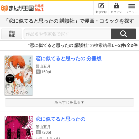
新規登録
ログイン
メニュー
「恋に似てると思ったの 講談社」で漫画・コミックを探す
詳細
検索
"恋に似てると思ったの 講談社"
の検索結果
1～2件/全2件
恋に似てると思ったの 分冊版
景山五月
150pt
巻
あらすじを見る▼
恋に似てると思ったの
景山五月
720pt
巻
お気に入り：6人