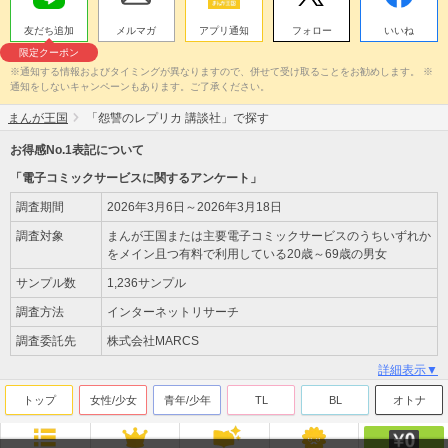
友だち追加
メルマガ
アプリ通知
フォロー
いいね
限定クーポン
※通知する情報およびタイミングが異なりますので、併せて受け取ることをお勧めします。 ※
通知をしないキャンペーンもあります。ご了承ください。
まんが王国
「怨讐のレプリカ 講談社」で探す
お得感No.1表記について
「電子コミックサービスに関するアンケート」
調査期間
2026年3月6日～2026年3月18日
調査対象
まんが王国または主要電子コミックサービスのうちいずれか
をメイン且つ有料で利用している20歳～69歳の男女
サンプル数
1,236サンプル
調査方法
インターネットリサーチ
調査委託先
株式会社MARCS
詳細表示▼
トップ
女性/少女
青年/少年
TL
BL
オトナ