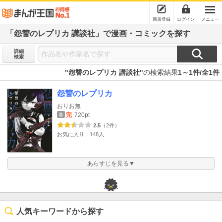
新規登録
ログイン
メニュー
「怨讐のレプリカ 講談社」で漫画・コミックを探す
詳細
検索
"怨讐のレプリカ 講談社"
の検索結果
1～1件/全1件
怨讐のレプリカ
おりお無
完
720pt
巻
2.5
（2件）
お気に入り：148人
あらすじを見る▼
人気キーワードから探す