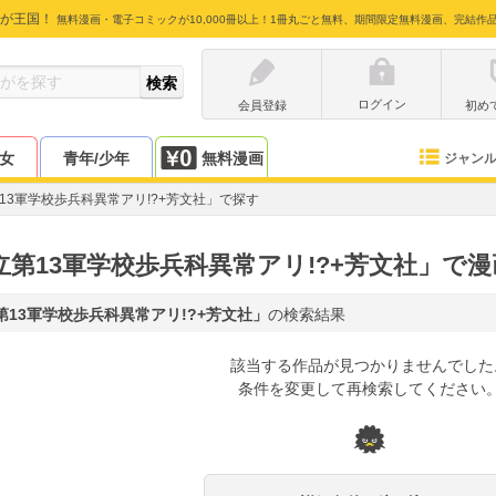
が王国！
無料漫画・電子コミックが10,000冊以上！1冊丸ごと無料、期間限定無料漫画、完結作
ログイン
会員登録
初め
少女
青年/少年
無料漫画
ジャン
13軍学校歩兵科異常アリ!?+芳文社」で探す
立第13軍学校歩兵科異常アリ!?+芳文社」で
第13軍学校歩兵科異常アリ!?+芳文社」
の検索結果
該当する作品が見つかりませんでした
条件を変更して再検索してください