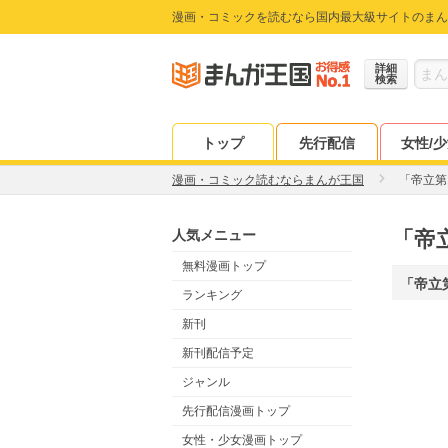
漫画・コミックを読むなら国内最大級サイトのまん
詳細
検索
トップ
先行配信
女性/
漫画・コミック読むならまんが王国
「帝立第
人気メニュー
「帝
無料漫画トップ
「帝立
ランキング
新刊
新刊配信予定
ジャンル
先行配信漫画トップ
女性・少女漫画トップ