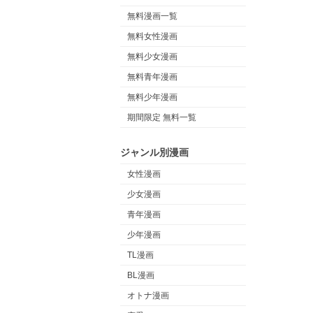
無料漫画一覧
無料女性漫画
無料少女漫画
無料青年漫画
無料少年漫画
期間限定 無料一覧
ジャンル別漫画
女性漫画
少女漫画
青年漫画
少年漫画
TL漫画
BL漫画
オトナ漫画