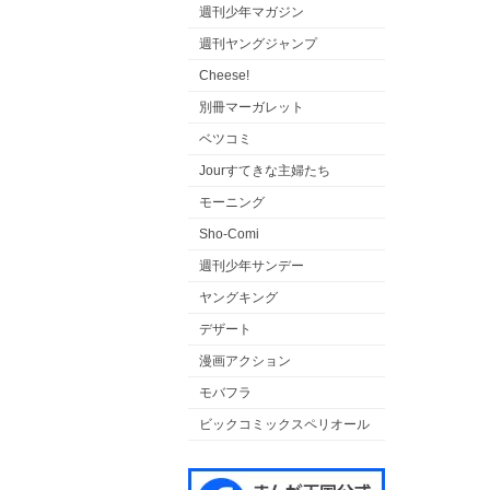
週刊少年マガジン
週刊ヤングジャンプ
Cheese!
別冊マーガレット
ベツコミ
Jourすてきな主婦たち
モーニング
Sho-Comi
週刊少年サンデー
ヤングキング
デザート
漫画アクション
モバフラ
ビックコミックスペリオール