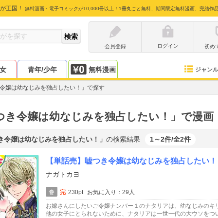
が王国！
無料漫画・電子コミックが10,000冊以上！1冊丸ごと無料、期間限定無料漫画、完結作
ログイン
会員登録
初め
少女
青年/少年
無料漫画
ジャン
令嬢は幼なじみを独占したい！」で探す
つき令嬢は幼なじみを独占したい！」で漫画
き令嬢は幼なじみを独占したい！」
の検索結果
1～2件/全2件
【単話売】嘘つき令嬢は幼なじみを独占したい！
ナガトカヨ
巻
完
230pt
お気に入り：29人
お嫁さんにしたいご令嬢ナンバー１のナタリアは、幼なじみのキ
他の女子にとられないために、ナタリアは一世一代の大ウソをつい