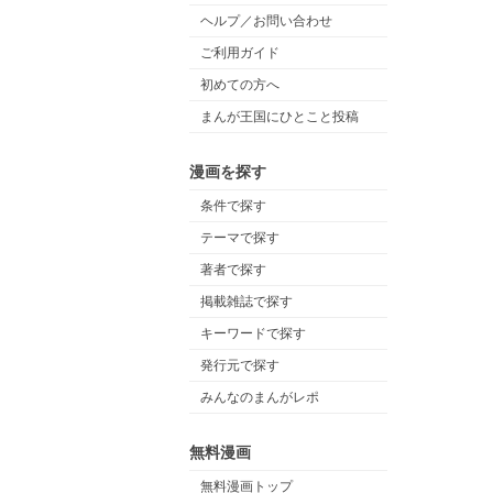
ヘルプ／お問い合わせ
ご利用ガイド
初めての方へ
まんが王国にひとこと投稿
漫画を探す
条件で探す
テーマで探す
著者で探す
掲載雑誌で探す
キーワードで探す
発行元で探す
みんなのまんがレポ
無料漫画
無料漫画トップ