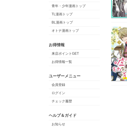
青年・少年漫画トップ
TL漫画トップ
BL漫画トップ
オトナ漫画トップ
お得情報
来店ポイントGET
お得情報一覧
ユーザーメニュー
会員登録
ログイン
チェック履歴
ヘルプ＆ガイド
お知らせ