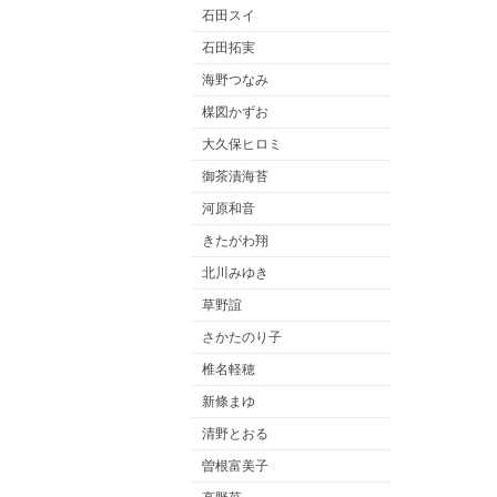
石田スイ
石田拓実
海野つなみ
楳図かずお
大久保ヒロミ
御茶漬海苔
河原和音
きたがわ翔
北川みゆき
草野誼
さかたのり子
椎名軽穂
新條まゆ
清野とおる
曽根富美子