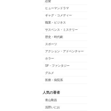
恋愛
ヒューマンドラマ
ギャグ・コメディー
職業・ビジネス
サスペンス・ミステリー
歴史・時代劇
スポーツ
アクション・アドベンチャー
ホラー
SF・ファンタジー
グルメ
医療・病院系
人気の著者
青山剛昌
浅野いにお