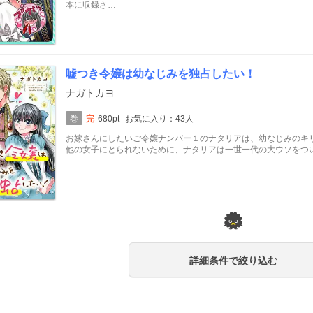
本に収録さ…
嘘つき令嬢は幼なじみを独占したい！
ナガトカヨ
巻
完
680pt
お気に入り：43人
お嫁さんにしたいご令嬢ナンバー１のナタリアは、幼なじみのキ
他の女子にとられないために、ナタリアは一世一代の大ウソをつい
詳細条件で絞り込む