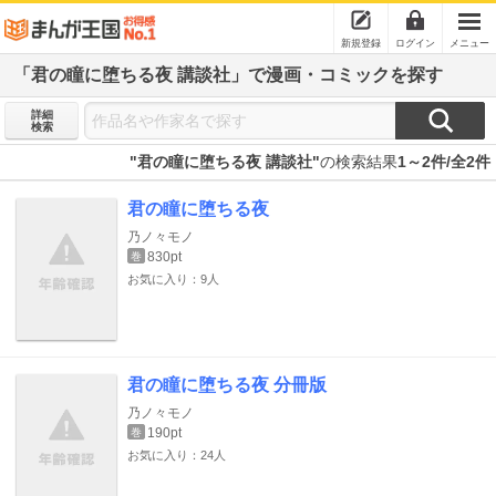
新規登録
ログイン
メニュー
「君の瞳に堕ちる夜 講談社」で漫画・コミックを探す
詳細
検索
"君の瞳に堕ちる夜 講談社"
の検索結果
1～2件/全2件
君の瞳に堕ちる夜
乃ノ々モノ
830pt
巻
お気に入り：9人
君の瞳に堕ちる夜 分冊版
乃ノ々モノ
190pt
巻
お気に入り：24人