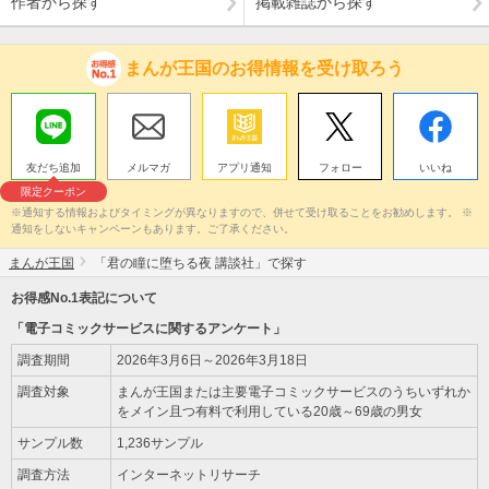
作者から探す
掲載雑誌から探す
まんが王国のお得情報を受け取ろう
友だち追加
メルマガ
アプリ通知
フォロー
いいね
限定クーポン
※通知する情報およびタイミングが異なりますので、併せて受け取ることをお勧めします。 ※
通知をしないキャンペーンもあります。ご了承ください。
まんが王国
「君の瞳に堕ちる夜 講談社」で探す
お得感No.1表記について
「電子コミックサービスに関するアンケート」
調査期間
2026年3月6日～2026年3月18日
調査対象
まんが王国または主要電子コミックサービスのうちいずれか
をメイン且つ有料で利用している20歳～69歳の男女
サンプル数
1,236サンプル
調査方法
インターネットリサーチ