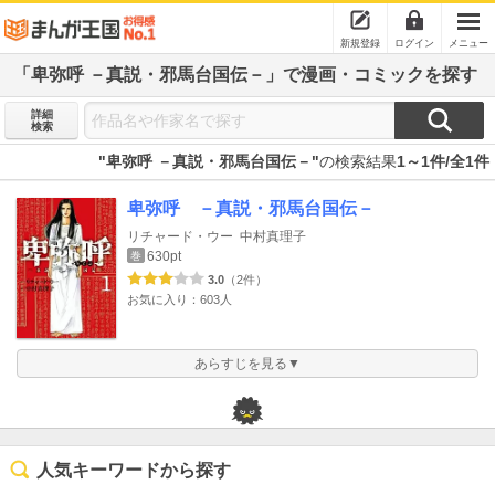
新規登録
ログイン
メニュー
「卑弥呼 －真説・邪馬台国伝－」で漫画・コミックを探す
詳細
検索
"卑弥呼 －真説・邪馬台国伝－"
の検索結果
1～1件/全1件
卑弥呼 －真説・邪馬台国伝－
リチャード・ウー
中村真理子
630pt
巻
3.0
（2件）
お気に入り：603人
あらすじを見る▼
人気キーワードから探す