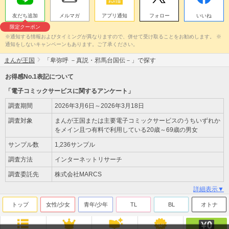
友だち追加
メルマガ
アプリ通知
フォロー
いいね
限定クーポン
※通知する情報およびタイミングが異なりますので、併せて受け取ることをお勧めします。 ※
通知をしないキャンペーンもあります。ご了承ください。
まんが王国
「卑弥呼 －真説・邪馬台国伝－」で探す
お得感No.1表記について
「電子コミックサービスに関するアンケート」
調査期間
2026年3月6日～2026年3月18日
調査対象
まんが王国または主要電子コミックサービスのうちいずれか
をメイン且つ有料で利用している20歳～69歳の男女
サンプル数
1,236サンプル
調査方法
インターネットリサーチ
調査委託先
株式会社MARCS
詳細表示▼
トップ
女性/少女
青年/少年
TL
BL
オトナ