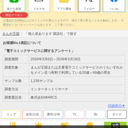
友だち追加
メルマガ
アプリ通知
フォロー
いいね
限定クーポン
※通知する情報およびタイミングが異なりますので、併せて受け取ることをお勧めします。 ※
通知をしないキャンペーンもあります。ご了承ください。
まんが王国
「個人差あります 講談社」で探す
お得感No.1表記について
「電子コミックサービスに関するアンケート」
調査期間
2026年3月6日～2026年3月18日
調査対象
まんが王国または主要電子コミックサービスのうちいずれか
をメイン且つ有料で利用している20歳～69歳の男女
サンプル数
1,236サンプル
調査方法
インターネットリサーチ
調査委託先
株式会社MARCS
詳細表示▼
トップ
女性/少女
青年/少年
TL
BL
オトナ