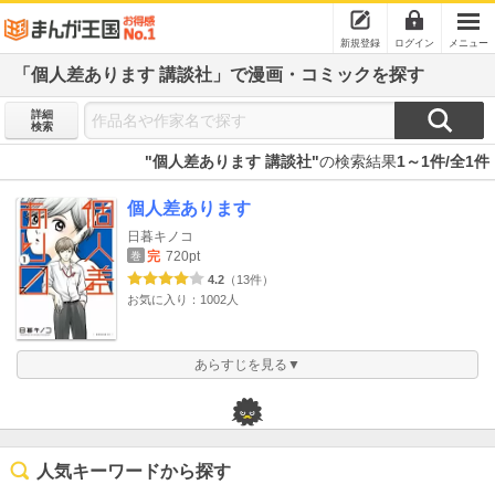
新規登録
ログイン
メニュー
「個人差あります 講談社」で漫画・コミックを探す
詳細
検索
"個人差あります 講談社"
の検索結果
1～1件/全1件
個人差あります
日暮キノコ
完
720pt
巻
4.2
（13件）
お気に入り：1002人
あらすじを見る▼
人気キーワードから探す