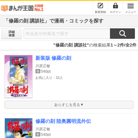
新規登録
ログイン
メニュー
「修羅の刻 講談社」で漫画・コミックを探す
詳細
検索
"修羅の刻 講談社"
の検索結果
1～2件/全2件
新装版 修羅の刻
川原正敏
540pt
巻
お気に入り：32人
あらすじを見る▼
修羅の刻 陸奥圓明流外伝
川原正敏
540pt
巻