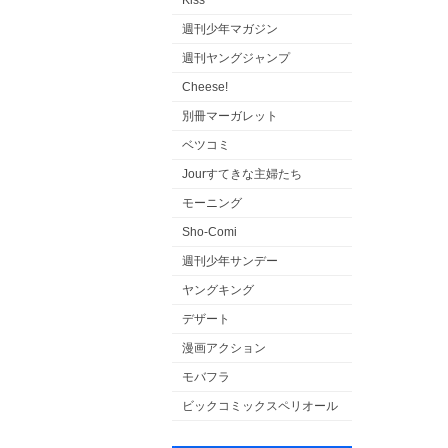
Kiss
週刊少年マガジン
週刊ヤングジャンプ
Cheese!
別冊マーガレット
ベツコミ
Jourすてきな主婦たち
モーニング
Sho-Comi
週刊少年サンデー
ヤングキング
デザート
漫画アクション
モバフラ
ビックコミックスペリオール