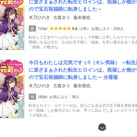
に逆ざまぁされた転生ヒロインは、祝福しか能が
ので宝石祝福師に転身しました～
木乃ひのき
古森きり
藤未都也
巻
720pt
5.0
（1件）
お気に入り：209人
転生して乙女ゲームのヒロインとして学園に入学したルナリーゼ
関係になるはずが…なぜか王子様に「追放」を言い渡される！仕
「祝福」の能力な…
今日もわたしは元気ですぅ!!（キレ気味） ～転
に逆ざまぁされた転生ヒロインは、祝福しか能が
ので宝石祝福師に転身しました～ 分冊版
木乃ひのき
古森きり
藤未都也
巻
190pt
お気に入り：38人
転生ヒロイン・ルナリーゼは、恋人になるはずの王子様を悪役令嬢
の『祝福』しか能力がないため、早々に詰んでしまったルナリー
ドが現れる…