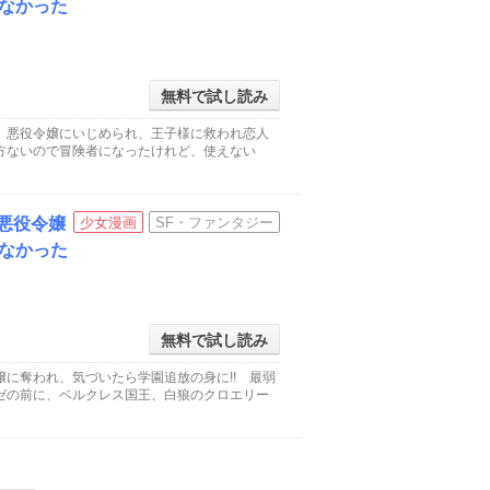
なかった
無料で試し読み
。悪役令嬢にいじめられ、王子様に救われ恋人
方ないので冒険者になったけれど、使えない
生悪役令嬢
少女漫画
SF・ファンタジー
なかった
無料で試し読み
に奪われ、気づいたら学園追放の身に!! 最弱
ゼの前に、ベルクレス国王、白狼のクロエリー