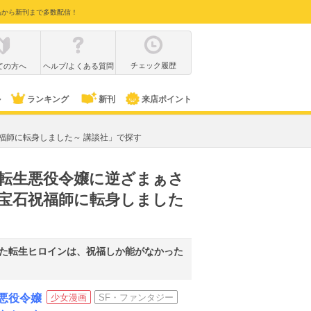
品から新刊まで多数配信！
チェック履歴
ての方へ
ヘルプ/よくある質問
ル
ランキング
新刊
来店ポイント
福師に転身しました～ 講談社」で探す
～転生悪役令嬢に逆ざまぁさ
宝石祝福師に転身しました
れた転生ヒロインは、祝福しか能がなかった
生悪役令嬢
少女漫画
SF・ファンタジー