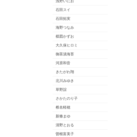
浅野いにお
石田スイ
石田拓実
海野つなみ
楳図かずお
大久保ヒロミ
御茶漬海苔
河原和音
きたがわ翔
北川みゆき
草野誼
さかたのり子
椎名軽穂
新條まゆ
清野とおる
曽根富美子