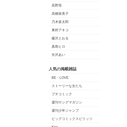
高野苺
高橋留美子
乃木坂太郎
東村アキコ
藤沢とおる
真島ヒロ
矢沢あい
人気の掲載雑誌
BE・LOVE
ストーリーな女たち
プチコミック
週刊ヤングマガジン
週刊少年ジャンプ
ビッグコミックスピリッツ