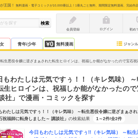
が王国！
無料漫画・電子コミックが10,000冊以上！1冊丸ごと無料、期間限定無料漫画、完結作
ログイン
会員登録
初め
少女
青年/少年
無料漫画
ジャン
～転生悪役令嬢に逆ざまぁされた転生ヒロインは、祝福しか能がなかったので宝石祝
日もわたしは元気ですぅ！！（キレ気味） 
転生ヒロインは、祝福しか能がなかったので
講談社」で漫画・コミックを探す
もわたしは元気ですぅ！！（キレ気味） ～転生悪役令嬢に逆ざまぁさ
石祝福師に転身しました～ 講談社」
の検索結果
1～2件/全2件
今日もわたしは元気ですぅ!!（キレ気味） ～転