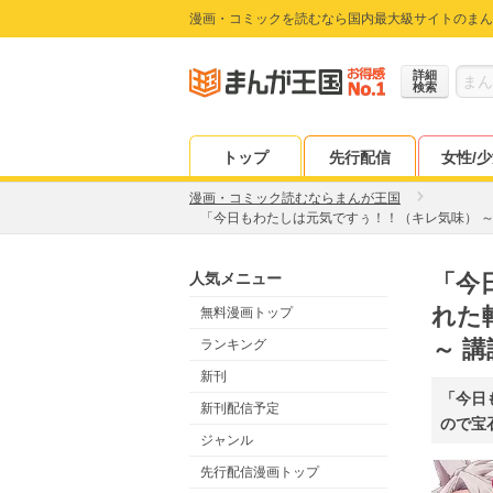
漫画・コミックを読むなら国内最大級サイトのまん
詳細
検索
トップ
先行配信
女性/
漫画・コミック読むならまんが王国
「今日もわたしは元気ですぅ！！（キレ気味） 
人気メニュー
「今
れた
無料漫画トップ
～ 
ランキング
新刊
「今日
新刊配信予定
ので宝
ジャンル
先行配信漫画トップ