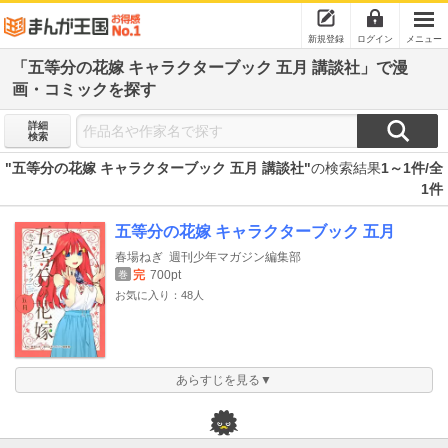
新規登録
ログイン
メニュー
「五等分の花嫁 キャラクターブック 五月 講談社」で漫
画・コミックを探す
詳細
検索
"五等分の花嫁 キャラクターブック 五月 講談社"
の検索結果
1～1件/全
1件
五等分の花嫁 キャラクターブック 五月
春場ねぎ
週刊少年マガジン編集部
完
700pt
巻
お気に入り：48人
あらすじを見る▼