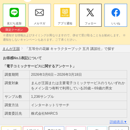
友だち追加
メルマガ
アプリ通知
フォロー
いいね
限定クーポン
※通知する情報およびタイミングが異なりますので、併せて受け取ることをお勧めします。 ※
通知をしないキャンペーンもあります。ご了承ください。
まんが王国
「五等分の花嫁 キャラクターブック 五月 講談社」で探す
お得感No.1表記について
「電子コミックサービスに関するアンケート」
調査期間
2026年3月6日～2026年3月18日
調査対象
まんが王国または主要電子コミックサービスのうちいずれか
をメイン且つ有料で利用している20歳～69歳の男女
サンプル数
1,236サンプル
調査方法
インターネットリサーチ
調査委託先
株式会社MARCS
詳細表示▼