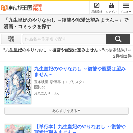
新規登録
ログイン
メニュー
「九生皇妃のやりなおし ～復讐や寵愛は望みません～」で
漫画・コミックを探す
詳細
検索
"九生皇妃のやりなおし ～復讐や寵愛は望みません～"
の検索結果
1～
2件/全2件
九生皇妃のやりなおし ～復讐や寵愛は望み
ません～
宝条映里
砂礫零（エブリスタ）
0pt
巻
お気に入り：8人
あらすじを見る▼
【単行本】九生皇妃のやりなおし ～復讐や
寵愛は望みません～