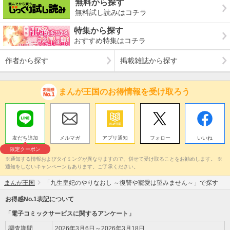
無料から探す
無料試し読みはコチラ
特集から探す
おすすめ特集はコチラ
作者から探す
掲載雑誌から探す
まんが王国のお得情報を受け取ろう
友だち追加
メルマガ
アプリ通知
フォロー
いいね
限定クーポン
※通知する情報およびタイミングが異なりますので、併せて受け取ることをお勧めします。 ※
通知をしないキャンペーンもあります。ご了承ください。
まんが王国
「九生皇妃のやりなおし ～復讐や寵愛は望みません～」で探す
お得感No.1表記について
「電子コミックサービスに関するアンケート」
調査期間
2026年3月6日～2026年3月18日