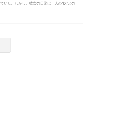
ていた。しかし、彼女の日常は一人の“妖”との