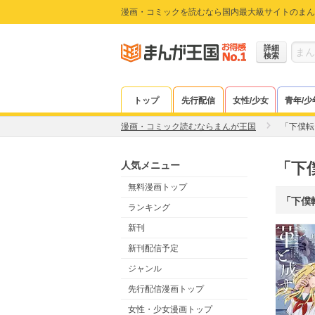
漫画・コミックを読むなら国内最大級サイトのまん
詳細
検索
トップ
先行配信
女性/少女
青年/少
漫画・コミック読むならまんが王国
「下僕転
人気メニュー
「下
無料漫画トップ
「下僕
ランキング
新刊
新刊配信予定
ジャンル
先行配信漫画トップ
女性・少女漫画トップ