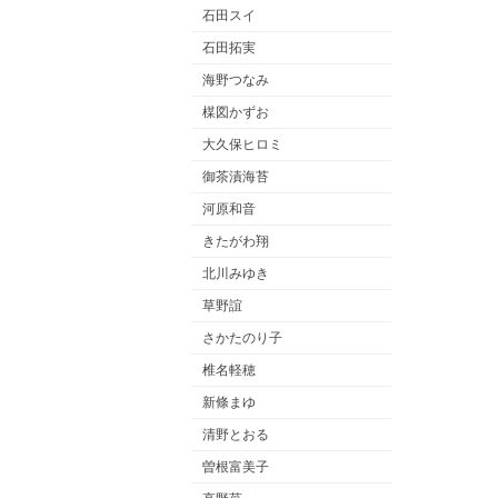
石田スイ
石田拓実
海野つなみ
楳図かずお
大久保ヒロミ
御茶漬海苔
河原和音
きたがわ翔
北川みゆき
草野誼
さかたのり子
椎名軽穂
新條まゆ
清野とおる
曽根富美子