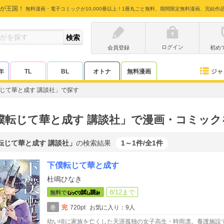
が王国！
無料漫画・電子コミックが10,000冊以上！1冊丸ごと無料、期間限定無料漫画、完結作
ログイン
会員登録
初め
ジャ
年
TL
BL
オトナ
無料漫画
じて華と成す 講談社」で探す
僕転じて華と成す 講談社」で漫画・コミック
転じて華と成す 講談社」
の検索結果
1～1件/全1件
下僕転じて華と成す
杜鳴ひなき
8/12まで
無料で
巻
完
720pt
お気に入り：9人
幼い頃に家族を亡くした天涯孤独の女子高生・時雨凛。養護施設