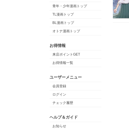
青年・少年漫画トップ
TL漫画トップ
BL漫画トップ
オトナ漫画トップ
お得情報
来店ポイントGET
お得情報一覧
ユーザーメニュー
会員登録
ログイン
チェック履歴
ヘルプ＆ガイド
お知らせ