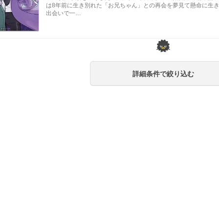
は8年前に生き別れた「お兄ちゃん」との再会を夢見て懸命に生き
出会いで一…
詳細条件で絞り込む