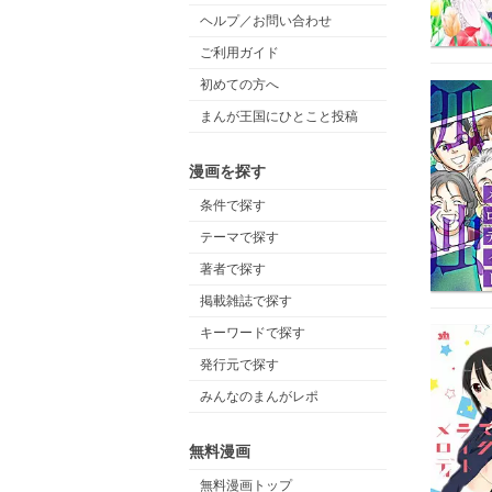
ヘルプ／お問い合わせ
ご利用ガイド
初めての方へ
まんが王国にひとこと投稿
漫画を探す
条件で探す
テーマで探す
著者で探す
掲載雑誌で探す
キーワードで探す
発行元で探す
みんなのまんがレポ
無料漫画
無料漫画トップ