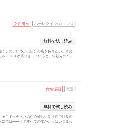
女性漫画
ハーレクイン/ロマンス
無料で試し読み
働くテス。いつかは自分の店を持ちたい…その
ちゃ！ テスが張りきっていると、依頼先のペン
女性漫画
恋愛
無料で試し読み
。そこで出会ったのが心優しい副社長で社長の
らに浩は――！？すべての愛がいっぱいつまっ