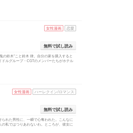
女性漫画
恋愛
無料で試し読み
鬼の鈴木”こと鈴木 律。自分の家を購入すると
ドルグループ・CGTのメンバーたちがホテル
女性漫画
ハーレクイン/ロマンス
無料で試し読み
けられた男性に、一瞬で心奪われた。こんなに
人の私ではつりあわないわ。ところが、彼女に