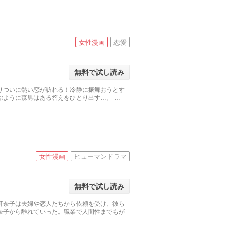
女性漫画
恋愛
無料で試し読み
りついに熱い恋が訪れる！冷静に振舞おうとす
ぶように森男はある答えをひとり出す…。 …
女性漫画
ヒューマンドラマ
無料で試し読み
可奈子は夫婦や恋人たちから依頼を受け、彼ら
奈子から離れていった。職業で人間性までもが