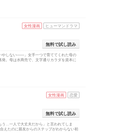
女性漫画
ヒューマンドラマ
無料で試し読み
いやしない――」女手一つで育ててくれた母の
蒸発。母は水商売で、文字通りカラダを資本に
女性漫画
恋愛
無料で試し読み
もう…一人で大丈夫だから」と言われてしま
き合えたのに親友からのステップがわからない初