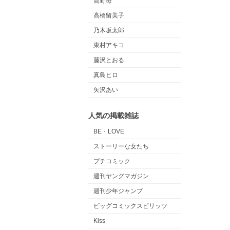
高野苺
高橋留美子
乃木坂太郎
東村アキコ
藤沢とおる
真島ヒロ
矢沢あい
人気の掲載雑誌
BE・LOVE
ストーリーな女たち
プチコミック
週刊ヤングマガジン
週刊少年ジャンプ
ビッグコミックスピリッツ
Kiss