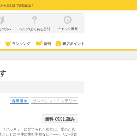
品から新刊まで多数配信！
チェック履歴
ての方へ
ヘルプ/よくある質問
ル
ランキング
新刊
来店ポイント
す
青年漫画
サスペンス・ミステリー
無料で試し読み
シリアルキラーに育てられた彼女は、愛のため
林とともに事件に挑む幸福な日々──。だが明智