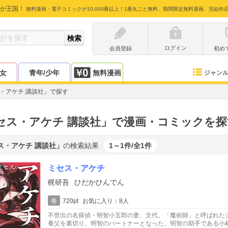
が王国！
無料漫画・電子コミックが10,000冊以上！1冊丸ごと無料、期間限定無料漫画、完結作
ログイン
会員登録
初め
少女
青年/少年
無料漫画
ジャン
・アケチ 講談社」で探す
セス・アケチ 講談社」で漫画・コミックを探
ス・アケチ 講談社」
の検索結果
1～1件/全1件
ミセス・アケチ
梶研吾
ひだかひんでん
巻
720pt
お気に入り：8人
不世出の名探偵・明智小五郎の妻、文代。「魔術師」と呼ばれた
養父を裏切り、明智のパートナーとなった。明智の助手である小