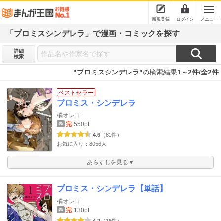
新規登録
ログイン
メニュー
「プロミスシンデレラ」で漫画・コミックを探す
詳細
検索
"プロミスシンデレラ"
の検索結果
1～2件/全2件
ベストセラー
プロミス・シンデレラ
橘オレコ
完
550pt
巻
4.6
（81件）
お気に入り：8056人
あらすじを見る▼
プロミス・シンデレラ【単話】
橘オレコ
完
130pt
巻
4.2
（16件）