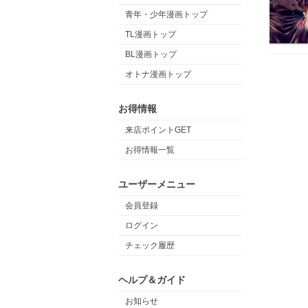
青年・少年漫画トップ
TL漫画トップ
BL漫画トップ
オトナ漫画トップ
お得情報
来店ポイントGET
お得情報一覧
ユーザーメニュー
会員登録
ログイン
チェック履歴
ヘルプ＆ガイド
お知らせ