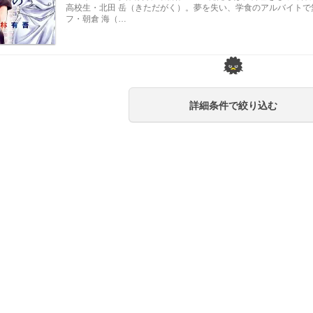
高校生・北田 岳（きただがく）。夢を失い、学食のアルバイト
フ・朝倉 海（…
詳細条件で絞り込む