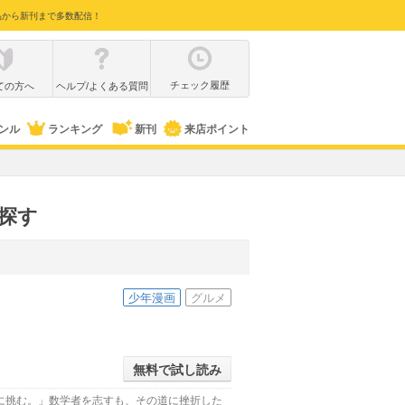
品から新刊まで多数配信！
チェック履歴
ての方へ
ヘルプ/よくある質問
ンル
ランキング
新刊
来店ポイント
探す
少年漫画
グルメ
無料で試し読み
に挑む。」数学者を志すも、その道に挫折した