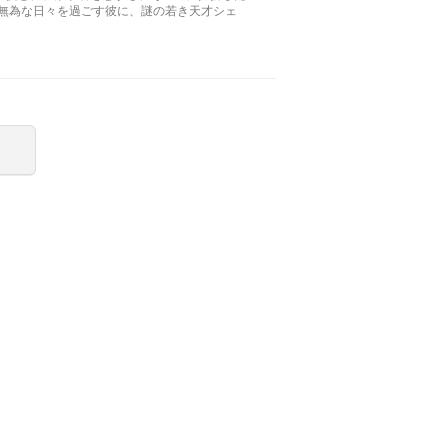
で無為な日々を過ごす彼に、謎の若き天才シェ