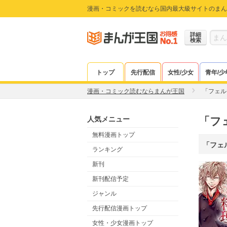
漫画・コミックを読むなら国内最大級サイトのまん
詳細
検索
トップ
先行配信
女性/少女
青年/少
漫画・コミック読むならまんが王国
「フェル
人気メニュー
「フ
無料漫画トップ
「フェ
ランキング
新刊
新刊配信予定
ジャンル
先行配信漫画トップ
女性・少女漫画トップ