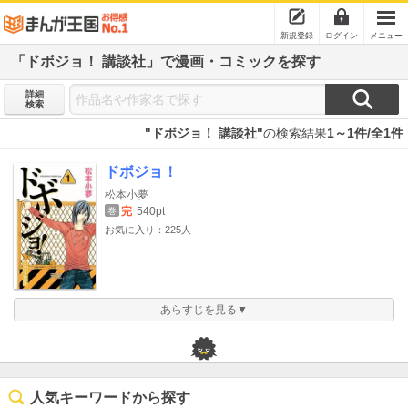
新規登録
ログイン
メニュー
「ドボジョ！ 講談社」で漫画・コミックを探す
詳細
検索
"ドボジョ！ 講談社"
の検索結果
1～1件/全1件
ドボジョ！
松本小夢
完
540pt
巻
お気に入り：225人
あらすじを見る▼
人気キーワードから探す