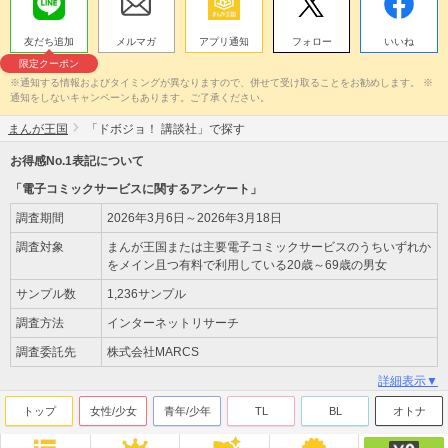
友だち追加
メルマガ
アプリ通知
フォロー
いいね
限定クーポン
※通知する情報およびタイミングが異なりますので、併せて受け取ることをお勧めします。 ※
通知をしないキャンペーンもあります。ご了承ください。
まんが王国
「ドボジョ！ 講談社」で探す
お得感No.1表記について
「電子コミックサービスに関するアンケート」
調査期間
2026年3月6日～2026年3月18日
調査対象
まんが王国または主要電子コミックサービスのうちいずれか
をメイン且つ有料で利用している20歳～69歳の男女
サンプル数
1,236サンプル
調査方法
インターネットリサーチ
調査委託先
株式会社MARCS
詳細表示▼
トップ
女性/少女
青年/少年
TL
BL
オトナ