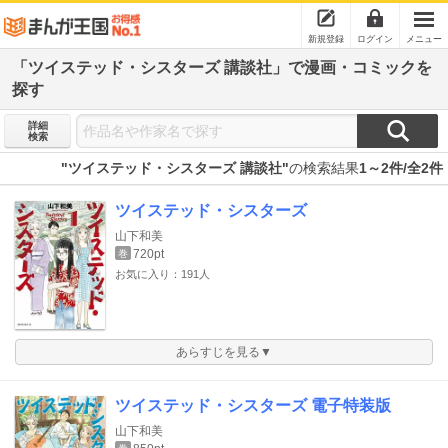
新規登録
ログイン
メニュー
「ツイステッド・シスターズ 講談社」で漫画・コミックを
探す
詳細
検索
"ツイステッド・シスターズ 講談社"
の検索結果
1～2件/全2件
ツイステッド・シスターズ
山下和美
720pt
巻
お気に入り：191人
あらすじを見る▼
ツイステッド・シスターズ 電子特装版
山下和美