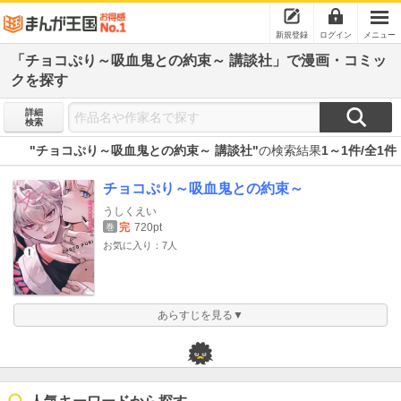
新規登録
ログイン
メニュー
「チョコぷり～吸血鬼との約束～ 講談社」で漫画・コミッ
クを探す
詳細
検索
"チョコぷり～吸血鬼との約束～ 講談社"
の検索結果
1～1件/全1件
チョコぷり～吸血鬼との約束～
うしくえい
完
720pt
巻
お気に入り：7人
あらすじを見る▼