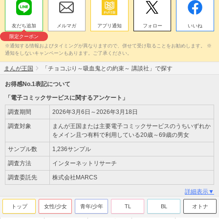
友だち追加
メルマガ
アプリ通知
フォロー
いいね
限定クーポン
※通知する情報およびタイミングが異なりますので、併せて受け取ることをお勧めします。 ※
通知をしないキャンペーンもあります。ご了承ください。
まんが王国
「チョコぷり～吸血鬼との約束～ 講談社」で探す
お得感No.1表記について
「電子コミックサービスに関するアンケート」
調査期間
2026年3月6日～2026年3月18日
調査対象
まんが王国または主要電子コミックサービスのうちいずれか
をメイン且つ有料で利用している20歳～69歳の男女
サンプル数
1,236サンプル
調査方法
インターネットリサーチ
調査委託先
株式会社MARCS
詳細表示▼
トップ
女性/少女
青年/少年
TL
BL
オトナ