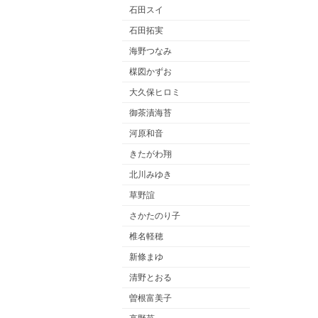
石田スイ
石田拓実
海野つなみ
楳図かずお
大久保ヒロミ
御茶漬海苔
河原和音
きたがわ翔
北川みゆき
草野誼
さかたのり子
椎名軽穂
新條まゆ
清野とおる
曽根富美子