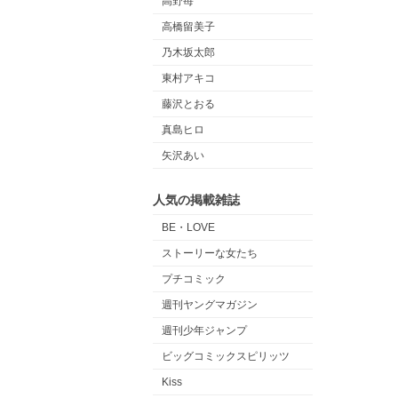
高野苺
高橋留美子
乃木坂太郎
東村アキコ
藤沢とおる
真島ヒロ
矢沢あい
人気の掲載雑誌
BE・LOVE
ストーリーな女たち
プチコミック
週刊ヤングマガジン
週刊少年ジャンプ
ビッグコミックスピリッツ
Kiss