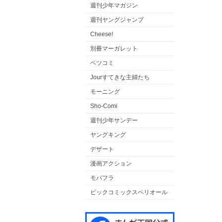
週刊少年マガジン
週刊ヤングジャンプ
Cheese!
別冊マーガレット
ベツコミ
Jourすてきな主婦たち
モーニング
Sho-Comi
週刊少年サンデー
ヤングキング
デザート
漫画アクション
モバフラ
ビックコミックスペリオール