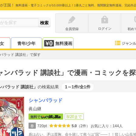
が王国！
無料漫画・電子コミックが10,000冊以上！1冊丸ごと無料、期間限定無料漫画、完結作
ログイン
会員登録
初め
少女
青年/少年
無料漫画
ジャン
バラッド 講談社」で探す
ャンバラッド 講談社」で漫画・コミックを
ンバラッド 講談社」
の検索結果
1～1件/全1件
シャンバラッド
眞山継
8/20まで
無料で
巻
720pt
5.0
（2件）
お気に入り：144人
盾は占い、矛は度胸、命を賭して救うは”国”――！！貧しい山岳