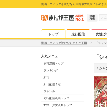
漫画・コミックを読むなら国内最大級サイトのまん
詳細
検索
トップ
先行配信
女性/
漫画・コミック読むならまんが王国
「シャン
人気メニュー
「シ
無料漫画トップ
「シャ
ランキング
新刊
新刊配信予定
ジャンル
先行配信漫画トップ
女性・少女漫画トップ