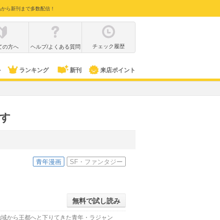
品から新刊まで多数配信！
チェック履歴
ての方へ
ヘルプ/よくある質問
ル
ランキング
新刊
来店ポイント
探す
青年漫画
SF・ファンタジー
無料で試し読み
地域から王都へと下りてきた青年・ラジャン