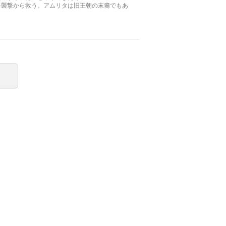
を襲撃から救う。アムリタは旧王朝の末裔でもあ