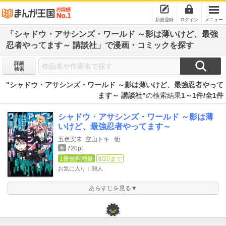
新規登録
ログイン
メニュー
「シャドウ・アサシンズ・ワールド ～影は薄いけど、最強
忍者やってます～ 講談社」で漫画・コミックを探す
詳細
検索
"シャドウ・アサシンズ・ワールド ～影は薄いけど、最強忍者やって
ます～ 講談社"
の検索結果
1～1件/全1件
シャドウ・アサシンズ・ワールド ～影は薄
いけど、最強忍者やってます～
五色安未
空山トキ
他
720pt
巻
1冊無料増量
8/20まで
お気に入り：38人
あらすじを見る▼