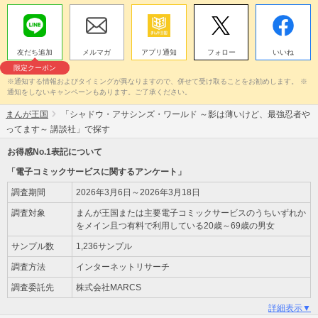
友だち追加
メルマガ
アプリ通知
フォロー
いいね
限定クーポン
※通知する情報およびタイミングが異なりますので、併せて受け取ることをお勧めします。 ※
通知をしないキャンペーンもあります。ご了承ください。
まんが王国
「シャドウ・アサシンズ・ワールド ～影は薄いけど、最強忍者や
ってます～ 講談社」で探す
お得感No.1表記について
「電子コミックサービスに関するアンケート」
調査期間
2026年3月6日～2026年3月18日
調査対象
まんが王国または主要電子コミックサービスのうちいずれか
をメイン且つ有料で利用している20歳～69歳の男女
サンプル数
1,236サンプル
調査方法
インターネットリサーチ
調査委託先
株式会社MARCS
詳細表示▼