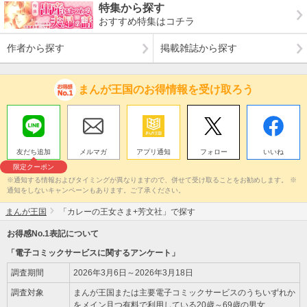
特集から探す
おすすめ特集はコチラ
作者から探す
掲載雑誌から探す
まんが王国のお得情報を受け取ろう
友だち追加
メルマガ
アプリ通知
フォロー
いいね
限定クーポン
※通知する情報およびタイミングが異なりますので、併せて受け取ることをお勧めします。 ※
通知をしないキャンペーンもあります。ご了承ください。
まんが王国
「カレーの王女さま+芳文社」で探す
お得感No.1表記について
「電子コミックサービスに関するアンケート」
調査期間
2026年3月6日～2026年3月18日
調査対象
まんが王国または主要電子コミックサービスのうちいずれか
をメイン且つ有料で利用している20歳～69歳の男女