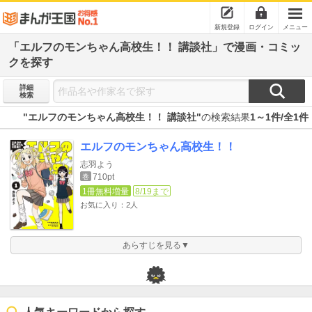
新規登録
ログイン
メニュー
「エルフのモンちゃん高校生！！ 講談社」で漫画・コミッ
クを探す
詳細
検索
"エルフのモンちゃん高校生！！ 講談社"
の検索結果
1～1件/全1件
エルフのモンちゃん高校生！！
志羽よう
710pt
巻
1冊無料増量
8/19まで
お気に入り：2人
あらすじを見る▼