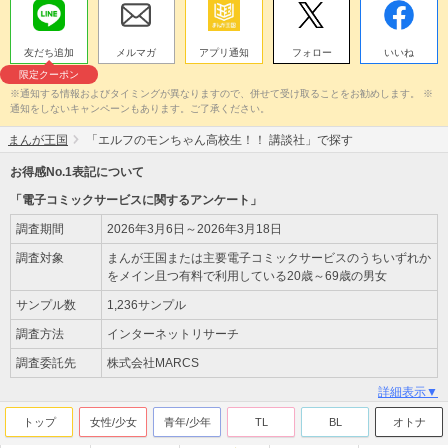
友だち追加
メルマガ
アプリ通知
フォロー
いいね
限定クーポン
※通知する情報およびタイミングが異なりますので、併せて受け取ることをお勧めします。 ※
通知をしないキャンペーンもあります。ご了承ください。
まんが王国
「エルフのモンちゃん高校生！！ 講談社」で探す
お得感No.1表記について
「電子コミックサービスに関するアンケート」
調査期間
2026年3月6日～2026年3月18日
調査対象
まんが王国または主要電子コミックサービスのうちいずれか
をメイン且つ有料で利用している20歳～69歳の男女
サンプル数
1,236サンプル
調査方法
インターネットリサーチ
調査委託先
株式会社MARCS
詳細表示▼
トップ
女性/少女
青年/少年
TL
BL
オトナ