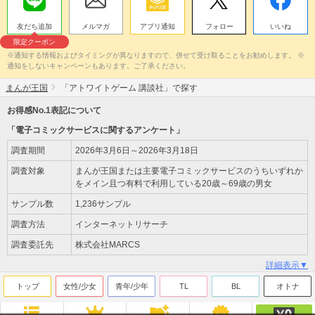
友だち追加
メルマガ
アプリ通知
フォロー
いいね
限定クーポン
※通知する情報およびタイミングが異なりますので、併せて受け取ることをお勧めします。 ※
通知をしないキャンペーンもあります。ご了承ください。
まんが王国
「アトワイトゲーム 講談社」で探す
お得感No.1表記について
「電子コミックサービスに関するアンケート」
調査期間
2026年3月6日～2026年3月18日
調査対象
まんが王国または主要電子コミックサービスのうちいずれか
をメイン且つ有料で利用している20歳～69歳の男女
サンプル数
1,236サンプル
調査方法
インターネットリサーチ
調査委託先
株式会社MARCS
詳細表示▼
トップ
女性/少女
青年/少年
TL
BL
オトナ