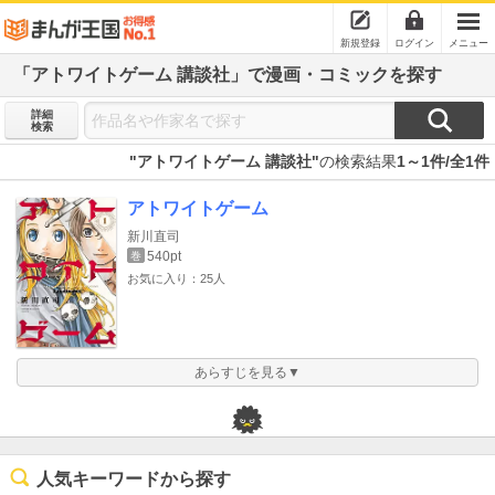
新規登録
ログイン
メニュー
「アトワイトゲーム 講談社」で漫画・コミックを探す
詳細
検索
"アトワイトゲーム 講談社"
の検索結果
1～1件/全1件
アトワイトゲーム
新川直司
540pt
巻
お気に入り：25人
あらすじを見る▼
人気キーワードから探す