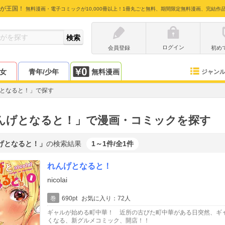
が王国！
無料漫画・電子コミックが10,000冊以上！1冊丸ごと無料、期間限定無料漫画、完結作
ログイン
会員登録
初め
少女
青年/少年
無料漫画
ジャン
となると！」で探す
んげとなると！」で漫画・コミックを探す
げとなると！」
の検索結果
1～1件/全1件
れんげとなると！
nicolai
巻
690pt
お気に入り：72人
ギャルが始める町中華！ 近所の古びた町中華がある日突然、ギャ
くなる、新グルメコミック、開店！！