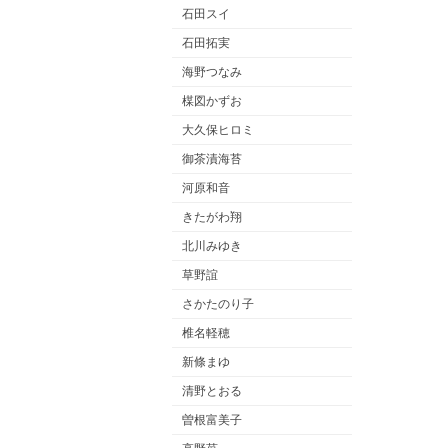
石田スイ
石田拓実
海野つなみ
楳図かずお
大久保ヒロミ
御茶漬海苔
河原和音
きたがわ翔
北川みゆき
草野誼
さかたのり子
椎名軽穂
新條まゆ
清野とおる
曽根富美子