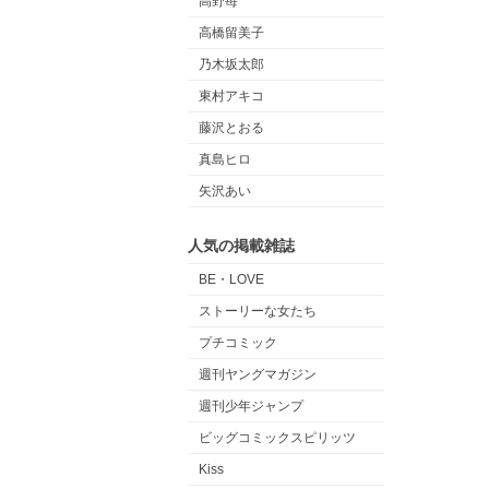
高野苺
高橋留美子
乃木坂太郎
東村アキコ
藤沢とおる
真島ヒロ
矢沢あい
人気の掲載雑誌
BE・LOVE
ストーリーな女たち
プチコミック
週刊ヤングマガジン
週刊少年ジャンプ
ビッグコミックスピリッツ
Kiss