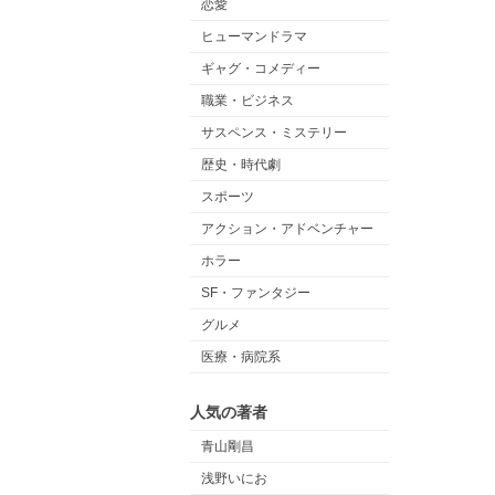
恋愛
ヒューマンドラマ
ギャグ・コメディー
職業・ビジネス
サスペンス・ミステリー
歴史・時代劇
スポーツ
アクション・アドベンチャー
ホラー
SF・ファンタジー
グルメ
医療・病院系
人気の著者
青山剛昌
浅野いにお