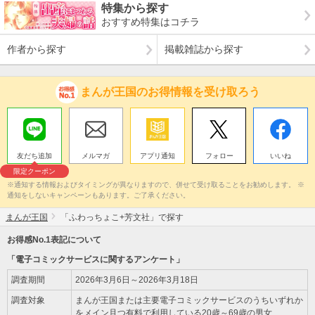
特集から探す
おすすめ特集はコチラ
作者から探す
掲載雑誌から探す
まんが王国のお得情報を受け取ろう
友だち追加
メルマガ
アプリ通知
フォロー
いいね
限定クーポン
※通知する情報およびタイミングが異なりますので、併せて受け取ることをお勧めします。 ※
通知をしないキャンペーンもあります。ご了承ください。
まんが王国
「ふわっちょこ+芳文社」で探す
お得感No.1表記について
「電子コミックサービスに関するアンケート」
調査期間
2026年3月6日～2026年3月18日
調査対象
まんが王国または主要電子コミックサービスのうちいずれか
をメイン且つ有料で利用している20歳～69歳の男女