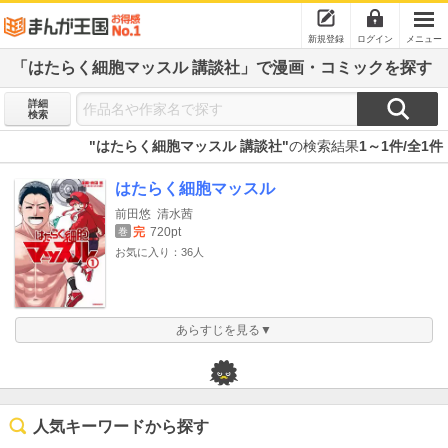
新規登録
ログイン
メニュー
「はたらく細胞マッスル 講談社」で漫画・コミックを探す
詳細
検索
"はたらく細胞マッスル 講談社"
の検索結果
1～1件/全1件
はたらく細胞マッスル
前田悠
清水茜
完
720pt
巻
お気に入り：36人
あらすじを見る▼
人気キーワードから探す