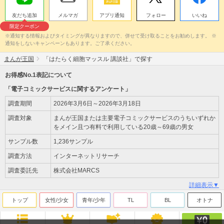
友だち追加
メルマガ
アプリ通知
フォロー
いいね
限定クーポン
※通知する情報およびタイミングが異なりますので、併せて受け取ることをお勧めします。 ※
通知をしないキャンペーンもあります。ご了承ください。
まんが王国
「はたらく細胞マッスル 講談社」で探す
お得感No.1表記について
「電子コミックサービスに関するアンケート」
調査期間
2026年3月6日～2026年3月18日
調査対象
まんが王国または主要電子コミックサービスのうちいずれか
をメイン且つ有料で利用している20歳～69歳の男女
サンプル数
1,236サンプル
調査方法
インターネットリサーチ
調査委託先
株式会社MARCS
詳細表示▼
トップ
女性/少女
青年/少年
TL
BL
オトナ