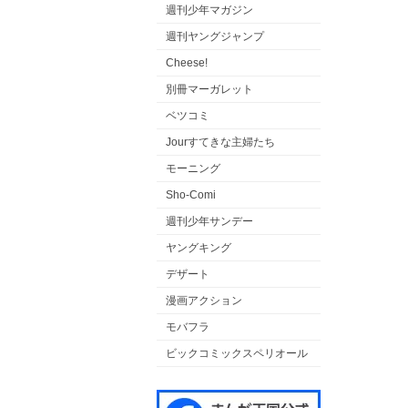
週刊少年マガジン
週刊ヤングジャンプ
Cheese!
別冊マーガレット
ベツコミ
Jourすてきな主婦たち
モーニング
Sho-Comi
週刊少年サンデー
ヤングキング
デザート
漫画アクション
モバフラ
ビックコミックスペリオール