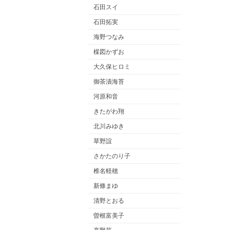
石田スイ
石田拓実
海野つなみ
楳図かずお
大久保ヒロミ
御茶漬海苔
河原和音
きたがわ翔
北川みゆき
草野誼
さかたのり子
椎名軽穂
新條まゆ
清野とおる
曽根富美子