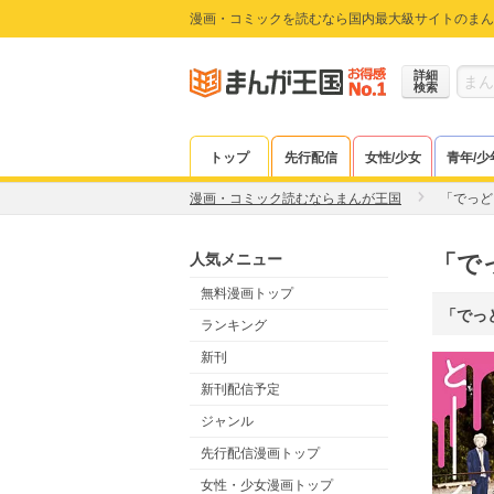
漫画・コミックを読むなら国内最大級サイトのまん
詳細
検索
トップ
先行配信
女性/少女
青年/少
漫画・コミック読むならまんが王国
「でっど
人気メニュー
「で
無料漫画トップ
「でっ
ランキング
新刊
新刊配信予定
ジャンル
先行配信漫画トップ
女性・少女漫画トップ