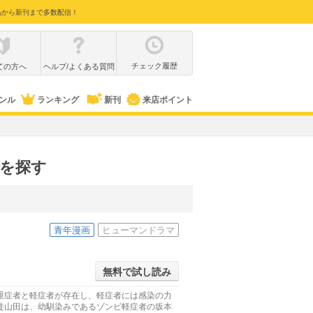
品から新刊まで多数配信！
チェック履歴
ての方へ
ヘルプ/よくある質問
ンル
ランキング
新刊
来店ポイント
クを探す
青年漫画
ヒューマンドラマ
無料で試し読み
重症者と軽症者が存在し、軽症者には感染の力
徒山田は、幼馴染みであるゾンビ軽症者の坂本