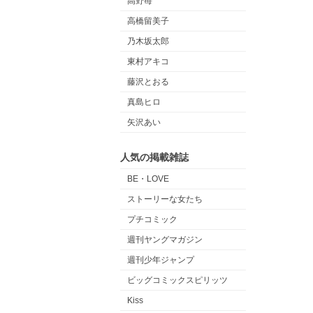
高野苺
高橋留美子
乃木坂太郎
東村アキコ
藤沢とおる
真島ヒロ
矢沢あい
人気の掲載雑誌
BE・LOVE
ストーリーな女たち
プチコミック
週刊ヤングマガジン
週刊少年ジャンプ
ビッグコミックスピリッツ
Kiss