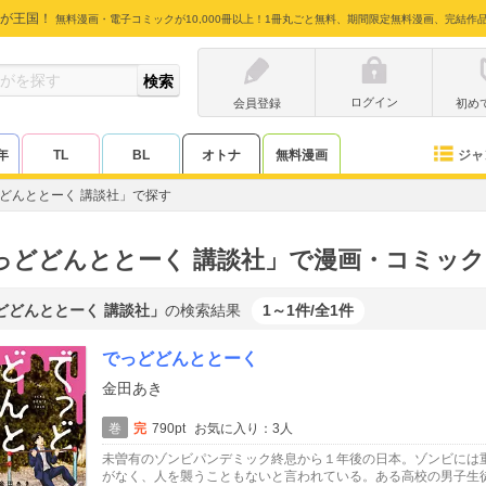
が王国！
無料漫画・電子コミックが10,000冊以上！1冊丸ごと無料、期間限定無料漫画、完結作
ログイン
会員登録
初め
ジャ
年
TL
BL
オトナ
無料漫画
どんととーく 講談社」で探す
っどどんととーく 講談社」で漫画・コミッ
どどんととーく 講談社」
の検索結果
1～1件/全1件
でっどどんととーく
金田あき
巻
完
790pt
お気に入り：3人
未曽有のゾンビパンデミック終息から１年後の日本。ゾンビには
がなく、人を襲うこともないと言われている。ある高校の男子生