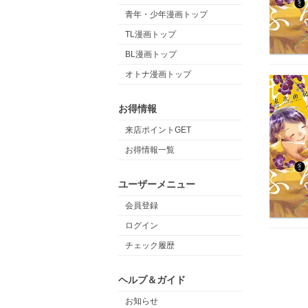
青年・少年漫画トップ
TL漫画トップ
BL漫画トップ
オトナ漫画トップ
お得情報
来店ポイントGET
お得情報一覧
ユーザーメニュー
会員登録
ログイン
チェック履歴
ヘルプ＆ガイド
お知らせ