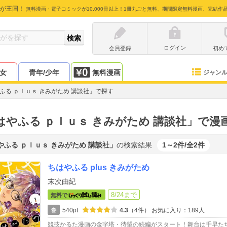
が王国！
無料漫画・電子コミックが10,000冊以上！1冊丸ごと無料、期間限定無料漫画、完結作
ログイン
会員登録
初め
少女
青年/少年
無料漫画
ジャン
ふる ｐｌｕｓ きみがため 講談社」で探す
はやふる ｐｌｕｓ きみがため 講談社」で
やふる ｐｌｕｓ きみがため 講談社」
の検索結果
1～2件/全2件
ちはやふる plus きみがため
末次由紀
8/24まで
無料で
巻
540pt
4.3
（4件）
お気に入り：189人
競技かるた漫画の金字塔・待望の続編がスタート！舞台は千早た