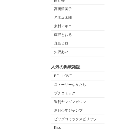
高野苺
高橋留美子
乃木坂太郎
東村アキコ
藤沢とおる
真島ヒロ
矢沢あい
人気の掲載雑誌
BE・LOVE
ストーリーな女たち
プチコミック
週刊ヤングマガジン
週刊少年ジャンプ
ビッグコミックスピリッツ
Kiss