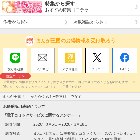
特集から探す
おすすめ特集はコチラ
作者から探す
掲載雑誌から探す
まんが王国のお得情報を受け取ろう
友だち追加
メルマガ
アプリ通知
フォロー
いいね
限定クーポン
※通知する情報およびタイミングが異なりますので、併せて受け取ることをお勧めします。 ※
通知をしないキャンペーンもあります。ご了承ください。
まんが王国
「せなかぐらし+芳文社」で探す
お得感No.1表記について
「電子コミックサービスに関するアンケート」
調査期間
2026年3月6日～2026年3月18日
調査対象
まんが王国または主要電子コミックサービスのうちいずれか
をメイン且つ有料で利用している20歳～69歳の男女