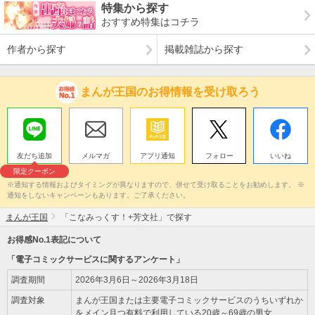
特集から探す
おすすめ特集はコチラ
作者から探す
掲載雑誌から探す
まんが王国のお得情報を受け取ろう
友だち追加
メルマガ
アプリ通知
フォロー
いいね
限定クーポン
※通知する情報およびタイミングが異なりますので、併せて受け取ることをお勧めします。 ※
通知をしないキャンペーンもあります。ご了承ください。
まんが王国
「こなみっくす！+芳文社」で探す
お得感No.1表記について
「電子コミックサービスに関するアンケート」
調査期間
2026年3月6日～2026年3月18日
調査対象
まんが王国または主要電子コミックサービスのうちいずれか
をメイン且つ有料で利用している20歳～69歳の男女