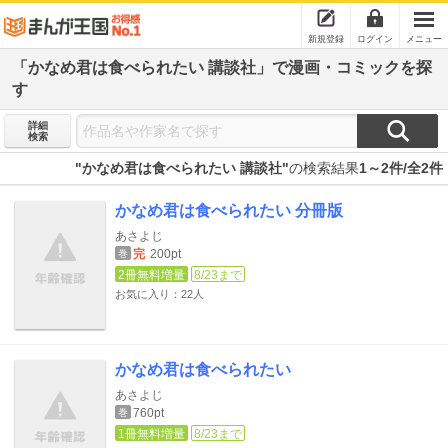
新規登録
ログイン
メニュー
「かなめ君は食べられたい 講談社」で漫画・コミックを探
す
詳細
検索
"かなめ君は食べられたい 講談社"
の検索結果
1～2件/全2件
かなめ君は食べられたい 分冊版
あさよじ
完
200pt
巻
2冊無料増量
8/23まで
お気に入り：22人
かなめ君は食べられたい
あさよじ
760pt
巻
1冊無料増量
8/23まで