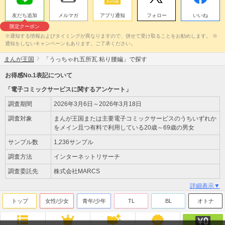
友だち追加
メルマガ
アプリ通知
フォロー
いいね
限定クーポン
※通知する情報およびタイミングが異なりますので、併せて受け取ることをお勧めします。 ※
通知をしないキャンペーンもあります。ご了承ください。
まんが王国
「うっちゃれ五所瓦 粘り腰編」で探す
お得感No.1表記について
「電子コミックサービスに関するアンケート」
調査期間
2026年3月6日～2026年3月18日
調査対象
まんが王国または主要電子コミックサービスのうちいずれか
をメイン且つ有料で利用している20歳～69歳の男女
サンプル数
1,236サンプル
調査方法
インターネットリサーチ
調査委託先
株式会社MARCS
詳細表示▼
トップ
女性/少女
青年/少年
TL
BL
オトナ