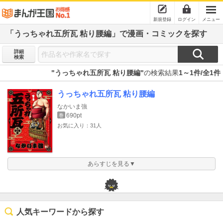
新規登録
ログイン
メニュー
「うっちゃれ五所瓦 粘り腰編」で漫画・コミックを探す
詳細
検索
"うっちゃれ五所瓦 粘り腰編"
の検索結果
1～1件/全1件
うっちゃれ五所瓦 粘り腰編
なかいま強
690pt
巻
お気に入り：31人
あらすじを見る▼
人気キーワードから探す