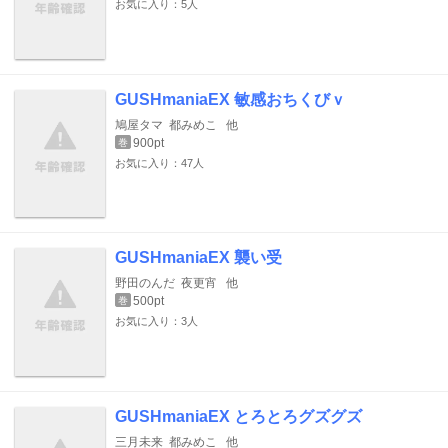
お気に入り：5人
GUSHmaniaEX 敏感おちくびｖ
鳩屋タマ
都みめこ
他
900pt
巻
お気に入り：47人
GUSHmaniaEX 襲い受
野田のんだ
夜更宵
他
500pt
巻
お気に入り：3人
GUSHmaniaEX とろとろグズグズ
三月未来
都みめこ
他