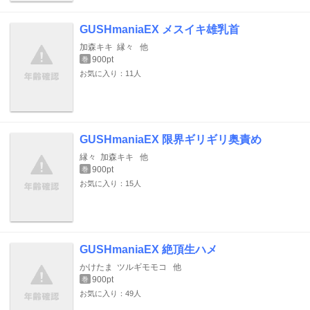
GUSHmaniaEX メスイキ雄乳首
加森キキ
縁々
他
900pt
巻
お気に入り：11人
GUSHmaniaEX 限界ギリギリ奥責め
縁々
加森キキ
他
900pt
巻
お気に入り：15人
GUSHmaniaEX 絶頂生ハメ
かけたま
ツルギモモコ
他
900pt
巻
お気に入り：49人