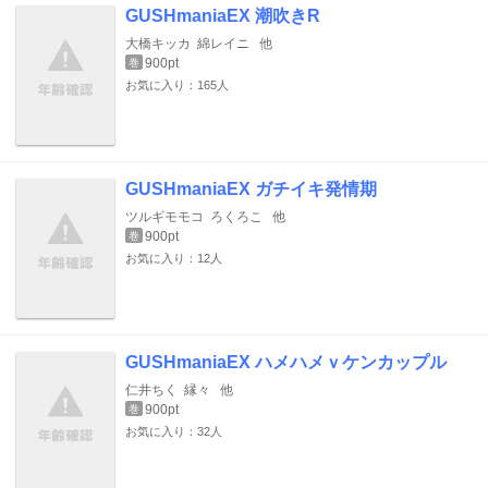
GUSHmaniaEX 潮吹きR
大橋キッカ
綿レイニ
他
900pt
巻
お気に入り：165人
GUSHmaniaEX ガチイキ発情期
ツルギモモコ
ろくろこ
他
900pt
巻
お気に入り：12人
GUSHmaniaEX ハメハメｖケンカップル
仁井ちく
縁々
他
900pt
巻
お気に入り：32人