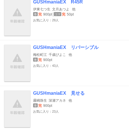
GUSHmaniaEX R45R
伊東七つ生
文月あつよ
他
完
900pt
完
50pt
巻
コマ
お気に入り：29人
GUSHmaniaEX リバーシブル
梅松町江
千歳ぴよこ
他
完
900pt
巻
お気に入り：43人
GUSHmaniaEX 見せる
霧嶋珠生
深瀬アカネ
他
完
900pt
巻
お気に入り：23人