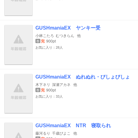
GUSHmaniaEX ヤンキー受
小林こたろ
むつきらん
他
完
900pt
巻
お気に入り：28人
GUSHmaniaEX ぬれぬれ・びしょびしょ
木下ネリ
深瀬アカネ
他
完
900pt
巻
お気に入り：33人
GUSHmaniaEX NTR 寝取られ
藤河るり
千歳ぴよこ
他