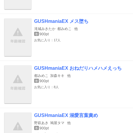
GUSHmaniaEX メス堕ち
滝城みきたか
都みめこ
他
900pt
巻
お気に入り：17人
GUSHmaniaEX おねだりハメハメえっち
都みめこ
加森キキ
他
900pt
巻
お気に入り：8人
GUSHmaniaEX 溺愛言葉責め
野萩あき
鳩屋タマ
他
900pt
巻