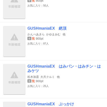
完
900pt
巻
お気に入り：50人
GUSHmaniaEX 絶頂
かんべあきら
かゆまみむ
他
完
900pt
巻
お気に入り：87人
GUSHmaniaEX はみパン・はみチン・は
みケツ
松木加斎
大月クルミ
他
完
900pt
巻
お気に入り：25人
GUSHmaniaEX ぶっかけ