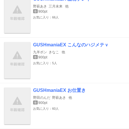
野萩あき
三月未来
他
900pt
巻
お気に入り：66人
GUSHmaniaEX こんなのハジメテｖ
九羊ボン
きなこ
他
900pt
巻
お気に入り：5人
GUSHmaniaEX お仕置き
野田のんだ
野萩あき
他
900pt
巻
お気に入り：60人