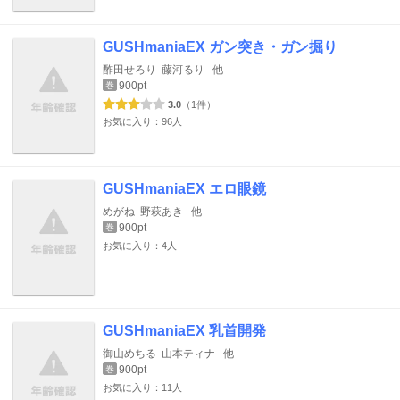
GUSHmaniaEX ガン突き・ガン掘り
酢田せろり
藤河るり
他
900pt
巻
3.0
（1件）
お気に入り：96人
GUSHmaniaEX エロ眼鏡
めがね
野萩あき
他
900pt
巻
お気に入り：4人
GUSHmaniaEX 乳首開発
御山めちる
山本ティナ
他
900pt
巻
お気に入り：11人