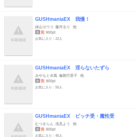
GUSHmaniaEX 我慢！
緑山ヨウコ
藤河るり
他
完
900pt
巻
お気に入り：22人
GUSHmaniaEX 淫らないたずら
みやもと水風
倫敦巴里子
他
完
900pt
巻
お気に入り：55人
GUSHmaniaEX ビッチ受・魔性受
むつきらん
浅見よう
他
完
900pt
巻
お気に入り：45人