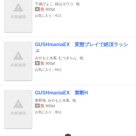
千歳ぴよこ
緑山ヨウコ
他
完
900pt
巻
お気に入り：41人
GUSHmaniaEX 変態プレイで絶頂ラッシ
ュ
みやもと水風
むつきらん
他
完
900pt
巻
お気に入り：64人
GUSHmaniaEX 禁断H
東野海
みやもと水風
他
完
900pt
巻
お気に入り：90人