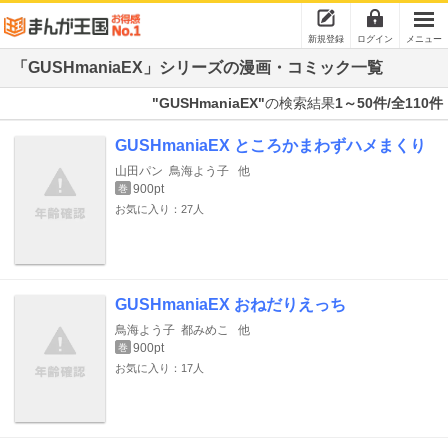
新規登録
ログイン
メニュー
「GUSHmaniaEX」シリーズの漫画・コミック一覧
"GUSHmaniaEX"
の検索結果
1～50件/全110件
GUSHmaniaEX ところかまわずハメまくり
山田パン
鳥海よう子
他
900pt
巻
お気に入り：27人
GUSHmaniaEX おねだりえっち
鳥海よう子
都みめこ
他
900pt
巻
お気に入り：17人