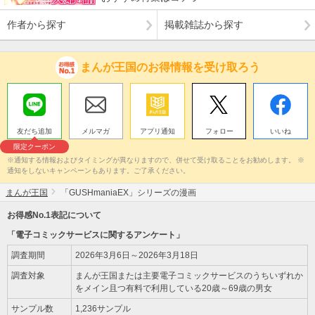
作者から探す
掲載雑誌から探す
まんが王国のお得情報を受け取ろう
友だち追加
メルマガ
アプリ通知
フォロー
いいね
限定クーポン
※通知する情報およびタイミングが異なりますので、併せて受け取ることをお勧めします。 ※
通知をしないキャンペーンもあります。ご了承ください。
まんが王国
「GUSHmaniaEX」シリーズの漫画
お得感No.1表記について
「電子コミックサービスに関するアンケート」
調査期間
2026年3月6日～2026年3月18日
調査対象
まんが王国または主要電子コミックサービスのうちいずれか
をメイン且つ有料で利用している20歳～69歳の男女
サンプル数
1,236サンプル