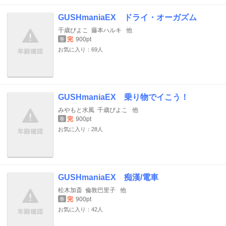
GUSHmaniaEX ドライ・オーガズム
千歳ぴよこ
藤本ハルキ
他
完
900pt
巻
お気に入り：69人
GUSHmaniaEX 乗り物でイこう！
みやもと水風
千歳ぴよこ
他
完
900pt
巻
お気に入り：28人
GUSHmaniaEX 痴漢/電車
松木加斎
倫敦巴里子
他
完
900pt
巻
お気に入り：42人