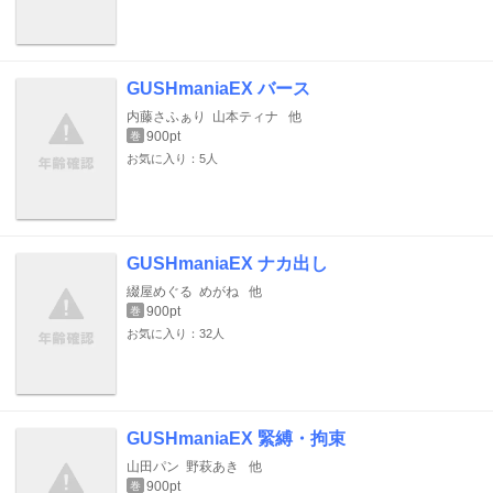
GUSHmaniaEX バース
内藤さふぁり
山本ティナ
他
900pt
巻
お気に入り：5人
GUSHmaniaEX ナカ出し
綴屋めぐる
めがね
他
900pt
巻
お気に入り：32人
GUSHmaniaEX 緊縛・拘束
山田パン
野萩あき
他
900pt
巻