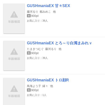
GUSHmaniaEX 甘々SEX
藤河るり
都みめこ
他
900pt
巻
お気に入り：39人
GUSHmaniaEX とろ～り白濁まみれｖ
たまきつむぐ
藤河るり
他
900pt
巻
お気に入り：39人
GUSHmaniaEX トロ顔R
鳥海よう子
縁々
他
900pt
巻
お気に入り：1人