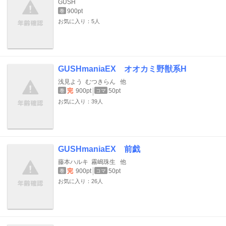
GUSH
900pt
巻
お気に入り：5人
GUSHmaniaEX オオカミ野獣系H
浅見よう
むつきらん
他
完
900pt
50pt
巻
コマ
お気に入り：39人
GUSHmaniaEX 前戯
藤本ハルキ
霧嶋珠生
他
完
900pt
50pt
巻
コマ
お気に入り：26人