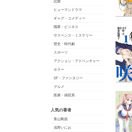
恋愛
ヒューマンドラマ
ギャグ・コメディー
職業・ビジネス
サスペンス・ミステリー
歴史・時代劇
スポーツ
アクション・アドベンチャー
ホラー
SF・ファンタジー
グルメ
医療・病院系
人気の著者
青山剛昌
浅野いにお