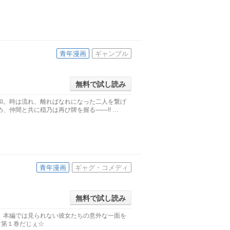
青年漫画
ギャンブル
無料で試し読み
和。時は流れ、離ればなれになった二人を繋げ
、仲間と共に穏乃は再び牌を握る――!! …
青年漫画
ギャグ・コメディ
無料で試し読み
 本編では見られない彼女たちの意外な一面を
マ第１巻だじぇ☆