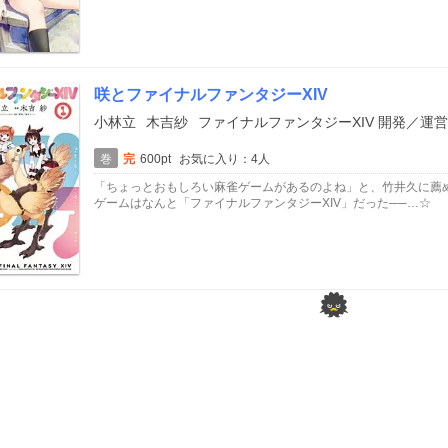
咲とファイナルファンタジーXIV
小林立
木吉紗
ファイナルファンタジーXIV 開発／運
巻
完
600pt
お気に入り：4人
「ちょっとおもしろい麻雀ゲームがあるのよね」と、竹井久に薦
ゲームはなんと「ファイナルファンタジーXIV」だった──…☆