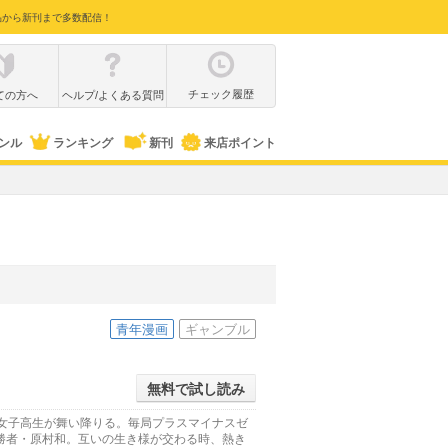
品から新刊まで多数配信！
チェック履歴
ての方へ
ヘルプ/よくある質問
ンル
ランキング
新刊
来店ポイント
青年漫画
ギャンブル
無料で試し読み
才女子高生が舞い降りる。毎局プラスマイナスゼ
勝者・原村和。互いの生き様が交わる時、熱き