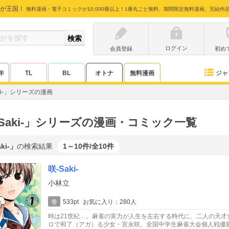
が王国！
無料漫画・電子コミックが10,000冊以上！1冊丸ごと無料、期間限定無料漫画、完結作
ログイン
会員登録
初め
ジャ
年
TL
BL
オトナ
無料漫画
ki-」シリーズの漫画
-Saki-」シリーズの漫画・コミック一覧
ki-」
の検索結果
1～10件/全10件
咲-Saki-
小林立
巻
533pt
お気に入り：280人
時は21世紀…。麻雀の実力が人生を左右する時代に、二人の天
ロで和了（アガ）る少女・宮永咲。全国中学生麻雀大会個人戦優