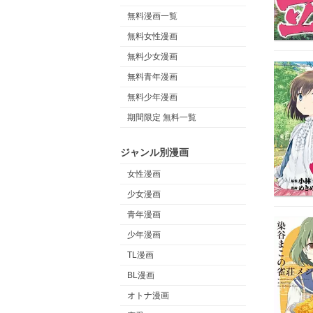
無料漫画一覧
無料女性漫画
無料少女漫画
無料青年漫画
無料少年漫画
期間限定 無料一覧
ジャンル別漫画
女性漫画
少女漫画
青年漫画
少年漫画
TL漫画
BL漫画
オトナ漫画