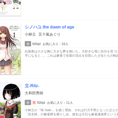
シノハユ the dawn of age
小林立
五十嵐あぐり
巻
600pt
お気に入り：33人
白築慕は小さな胸に大きな夢を抱いた。大好きな母に自分を見つ
手になると…。これは麻雀で全国の頂点を目指した少女たちの軌
立-Ritz-
大和田秀樹
巻
完
500pt
お気に入り：11人
小林立が「咲-Saki-」を描く理由、それは行方不明となった父
「宮永咲」の麻雀牌を握りしめ、彼女は今日も麻雀漫画界という名