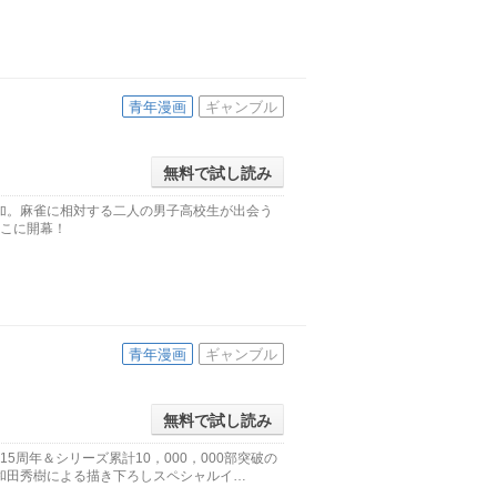
青年漫画
ギャンブル
無料で試し読み
加。麻雀に相対する二人の男子高校生が出会う
ここに開幕！
青年漫画
ギャンブル
無料で試し読み
5周年＆シリーズ累計10，000，000部突破の
大和田秀樹による描き下ろしスペシャルイ…