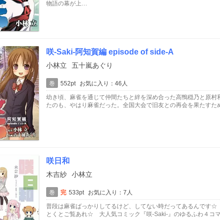
物語の幕が上…
咲-Saki-阿知賀編 episode of side-A
小林立
五十嵐あぐり
巻
552pt
お気に入り：46人
幼き頃、麻雀を通じて仲間たちと絆を深め合った高鴨穏乃と原村
たのも、やはり麻雀だった。全国大会で旧友との再会を果たすため
咲日和
木吉紗
小林立
巻
完
533pt
お気に入り：7人
普段は麻雀ばっかりしてるけど、してない時だってあるんです☆
とくとご覧あれ☆ 大人気コミック『咲-Saki-』のゆるふわ４コ